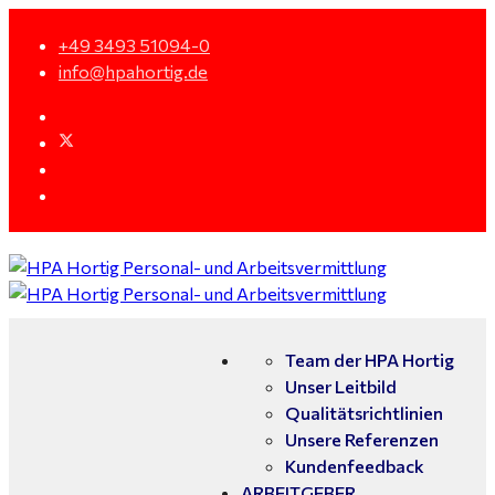
+49 3493 51094-0
info@hpahortig.de
Team der HPA Hortig
Unser Leitbild
Qualitätsrichtlinien
Unsere Referenzen
Kundenfeedback
ARBEITGEBER