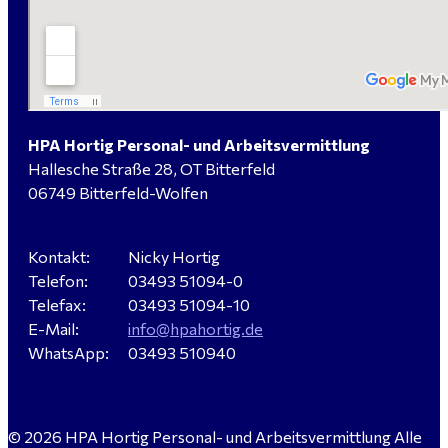
Elektromeister / -techniker (m/w/d) Kalkulation /
Planung / Überwachung - Bitterfeld-Wolfen
HPA Hortig Personal- und Arbeitsvermittlung
Hallesche Straße 28, OT Bitterfeld
Hausmeister (m/w/d) für ein festes Objekt in
06749 Bitterfeld-Wolfen
Sandersdorf- Brehna gesucht
Kontakt:
Nicky Hortig
Telefon:
03493 51094-0
Verkäufer / Fachberater (m/w/d) - Baustoffe Fliesen -
Telefax:
03493 51094-10
für Dessau-Roßlau gesucht
E-Mail:
info@hpahortig.de
WhatsApp:
03493 510940
Servicemeister Kfz (m/w/d) - Bitterfeld-Wolfen
© 2026 HPA Hortig Personal- und Arbeitsvermittlung Alle
gesucht - ab 4.500,00 €