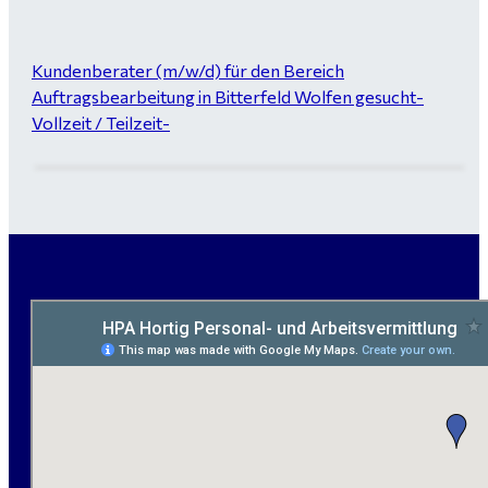
Kundenberater (m/w/d) für den Bereich
Auftragsbearbeitung in Bitterfeld Wolfen gesucht-
Vollzeit / Teilzeit-
Garten- und Landschaftsbauer (m/w/d) für Bitterfeld
gesucht - ab 3.000 €
Maurer / Putzer (m/w/d) Bitterfeld-Wolfen gesucht -
ab 3.500 € (keine Montage)
handwerklicher Allrounder (m/w/d) für Bitterfeld-
Wolfen gesucht