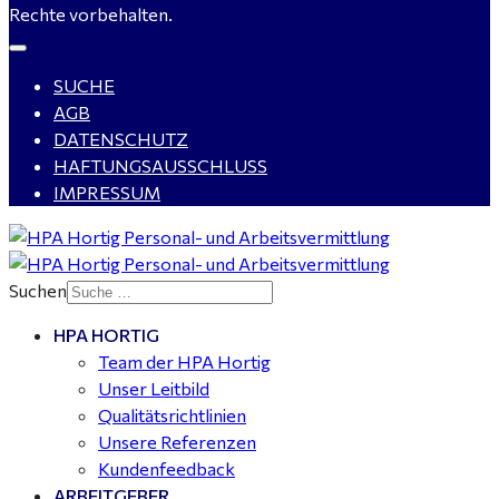
Rechte vorbehalten.
SUCHE
WIG-Schweißer / Vorrichter (m/w/d) Anlagen- und
AGB
Rohrleitungsbau - Tagschicht - Leuna ab 20 €
DATENSCHUTZ
HAFTUNGSAUSSCHLUSS
IMPRESSUM
Kalkulator (m/w/d) mit technischen Erfahrungen
gesucht für Halle (Saale) - ab 4.000 €
Suchen
HPA HORTIG
Buchhalter (m/w/d) für Halle (Saale) gesucht - TZ 20-
Team der HPA Hortig
25
Unser Leitbild
Qualitätsrichtlinien
Unsere Referenzen
Kundenfeedback
ARBEITGEBER