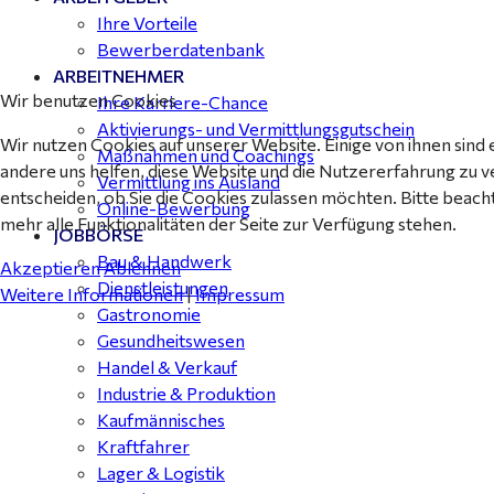
Ihre Vorteile
Bewerberdatenbank
ARBEITNEHMER
Wir benutzen Cookies
Ihre Karriere-Chance
Aktivierungs- und Vermittlungsgutschein
Wir nutzen Cookies auf unserer Website. Einige von ihnen sind 
Maßnahmen und Coachings
andere uns helfen, diese Website und die Nutzererfahrung zu v
Vermittlung ins Ausland
entscheiden, ob Sie die Cookies zulassen möchten. Bitte beach
Online-Bewerbung
mehr alle Funktionalitäten der Seite zur Verfügung stehen.
JOBBÖRSE
Bau & Handwerk
Akzeptieren
Ablehnen
Dienstleistungen
Weitere Informationen
|
Impressum
Gastronomie
Gesundheitswesen
Handel & Verkauf
Industrie & Produktion
Kaufmännisches
Kraftfahrer
Lager & Logistik