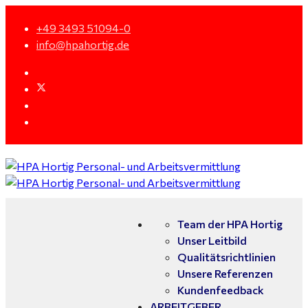
+49 3493 51094-0
info@hpahortig.de
Team der HPA Hortig
Unser Leitbild
Qualitätsrichtlinien
Unsere Referenzen
Kundenfeedback
ARBEITGEBER