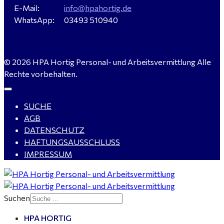
gesucht - ab 4.500,00 €
E-Mail:
info@hpahortig.de
WhatsApp:
03493 510940
WIG-Schweißer / Vorrichter (m/w/d) Anlagen- und
© 2026 HPA Hortig Personal- und Arbeitsvermittlung Alle
Rohrleitungsbau - Tagschicht - Leuna ab 20 €
Rechte vorbehalten.
SUCHE
Kalkulator (m/w/d) mit technischen Erfahrungen
AGB
gesucht für Halle (Saale) - ab 4.000 €
DATENSCHUTZ
HAFTUNGSAUSSCHLUSS
IMPRESSUM
Buchhalter (m/w/d) für Halle (Saale) gesucht - TZ 20-
25
Suchen
HPA HORTIG
Mitarbeiter Wohnungssanierung / Maler (m/w/d)