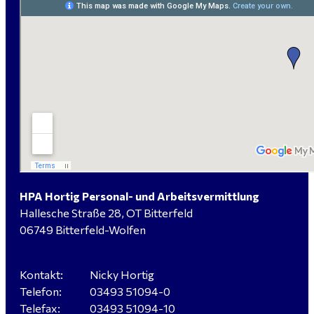
Wolfen gesucht
Elektromeister / -techniker (m/w/d) Kalkulation /
Planung / Überwachung - Bitterfeld-Wolfen
Hausmeister (m/w/d) für ein festes Objekt in
Sandersdorf- Brehna gesucht
HPA Hortig Personal- und Arbeitsvermittlung
Hallesche Straße 28, OT Bitterfeld
Verkäufer / Fachberater (m/w/d) - Baustoffe Fliesen -
06749 Bitterfeld-Wolfen
für Dessau-Roßlau gesucht
Kontakt:
Nicky Hortig
Telefon:
03493 51094-0
Servicemeister Kfz (m/w/d) - Bitterfeld-Wolfen
Telefax:
03493 51094-10