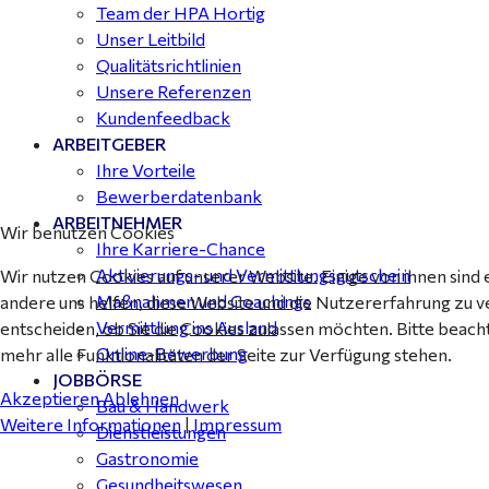
Team der HPA Hortig
Dessau-Roßlau - ab 18,00 €
Unser Leitbild
Qualitätsrichtlinien
Unsere Referenzen
Kundenfeedback
ARBEITGEBER
Ihre Vorteile
Bewerberdatenbank
ARBEITNEHMER
Wir benutzen Cookies
Ihre Karriere-Chance
Aktivierungs- und Vermittlungsgutschein
Wir nutzen Cookies auf unserer Website. Einige von ihnen sind 
Maßnahmen und Coachings
andere uns helfen, diese Website und die Nutzererfahrung zu v
Vermittlung ins Ausland
entscheiden, ob Sie die Cookies zulassen möchten. Bitte beach
Online-Bewerbung
mehr alle Funktionalitäten der Seite zur Verfügung stehen.
JOBBÖRSE
Akzeptieren
Ablehnen
Bau & Handwerk
Weitere Informationen
|
Impressum
Dienstleistungen
Gastronomie
Gesundheitswesen