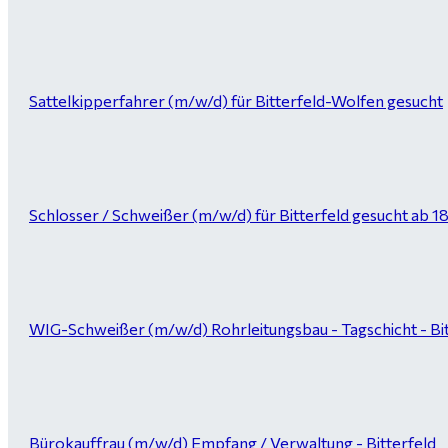
Sattelkipperfahrer (m/w/d) für Bitterfeld-Wolfen gesucht
Schlosser / Schweißer (m/w/d) für Bitterfeld gesucht ab 1
WIG-Schweißer (m/w/d) Rohrleitungsbau - Tagschicht - Bi
Bürokauffrau (m/w/d) Empfang / Verwaltung - Bitterfeld