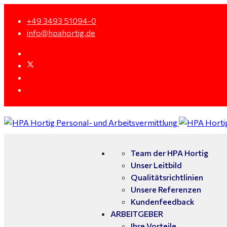
+49 3493 51094-0
info@hpahortig.de
Team der HPA Hortig
Unser Leitbild
Qualitätsrichtlinien
Unsere Referenzen
Kundenfeedback
ARBEITGEBER
Ihre Vorteile