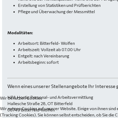
Erstellung von Statistiken und Prüfberichten
Pflege und Überwachung der Messmittel
Modalitäten:
Arbeitsort: Bitterfeld- Wolfen
Arbeitszeit: Vollzeit ab 07.00 Uhr
Entgelt: nach Vereinbarung
Arbeitsbeginn: sofort
Wenn eines unserer Stellenangebote Ihr Interesse 
HPA Hortig Personal- und Arbeitsvermittlung
Wir benutzen Cookies
Hallesche Straße 28, OT Bitterfeld
Wir nutzen Cookies auf unserer Website. Einige von ihnen sind 
06749 Bitterfeld-Wolfen
(Tracking Cookies). Sie können selbst entscheiden, ob Sie die 