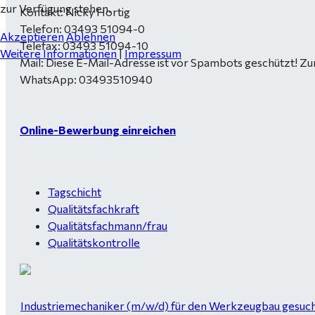
zur Verfügung stehen.
Kontakt: Nicky Hortig
Telefon: 03493 51094-0
Akzeptieren
Ablehnen
Telefax: 03493 51094-10
Weitere Informationen
|
Impressum
Mail:
Diese E-Mail-Adresse ist vor Spambots geschützt! Zur
WhatsApp: 03493510940
Online-Bewerbung einreichen
Tagschicht
Qualitätsfachkraft
Qualitätsfachmann/frau
Qualitätskontrolle
Industriemechaniker (m/w/d) für den Werkzeugbau gesucht