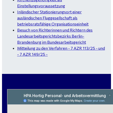
Einstellungsvoraussetzung
Inländischer Stationierungsort einer
ausländischen Fluggesellschaft als
betriebsratsfähige Organisationseinheit
Besuch von Richterinnen und Richtern des
Landesarbeitsgerichtsbezirks Berlin-
Brandenburg im Bundesarbeitsgericht
Mitteilung zu den Verfahren - 7 AZR 113/25 - und
- 7 AZR 149/25 -