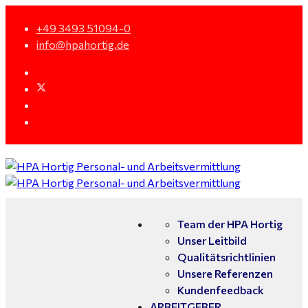
+49 3493 51094-0
info@hpahortig.de
Team der HPA Hortig
Unser Leitbild
Qualitätsrichtlinien
Unsere Referenzen
Kundenfeedback
ARBEITGEBER