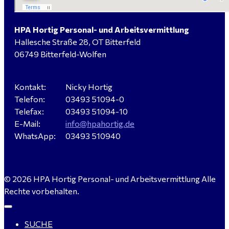
Planung / Überwachung - Bitterfeld-Wolfen
HPA Hortig Personal- und Arbeitsvermittlung
Hallesche Straße 28, OT Bitterfeld
Hausmeister (m/w/d) für ein festes Objekt in
06749 Bitterfeld-Wolfen
Sandersdorf- Brehna gesucht
Kontakt:
Nicky Hortig
Telefon:
03493 51094-0
Verkäufer / Fachberater (m/w/d) - Baustoffe Fliesen -
Telefax:
03493 51094-10
für Dessau-Roßlau gesucht
E-Mail:
info@hpahortig.de
WhatsApp:
03493 510940
Servicemeister Kfz (m/w/d) - Bitterfeld-Wolfen
© 2026 HPA Hortig Personal- und Arbeitsvermittlung Alle
gesucht - ab 4.500,00 €
Rechte vorbehalten.
SUCHE
WIG-Schweißer / Vorrichter (m/w/d) Anlagen- und