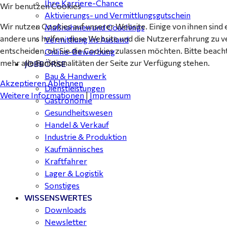
Ihre Karriere-Chance
Wir benutzen Cookies
Aktivierungs- und Vermittlungsgutschein
Wir nutzen Cookies auf unserer Website. Einige von ihnen sind 
Maßnahmen und Coachings
andere uns helfen, diese Website und die Nutzererfahrung zu v
Vermittlung ins Ausland
entscheiden, ob Sie die Cookies zulassen möchten. Bitte beach
Online-Bewerbung
mehr alle Funktionalitäten der Seite zur Verfügung stehen.
JOBBÖRSE
Bau & Handwerk
Akzeptieren
Ablehnen
Dienstleistungen
Weitere Informationen
|
Impressum
Gastronomie
Gesundheitswesen
Handel & Verkauf
Industrie & Produktion
Kaufmännisches
Kraftfahrer
Lager & Logistik
Sonstiges
WISSENSWERTES
Downloads
Newsletter