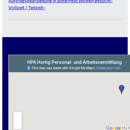
Auftragsbearbeitung in Bitterfeld Wolfen gesucht-
Vollzeit / Teilzeit-
Garten- und Landschaftsbauer (m/w/d) für Bitterfeld
gesucht - ab 3.000 €
Maurer / Putzer (m/w/d) Bitterfeld-Wolfen gesucht -
ab 3.500 € (keine Montage)
handwerklicher Allrounder (m/w/d) für Bitterfeld-
Wolfen gesucht
Elektromeister / -techniker (m/w/d) Kalkulation /