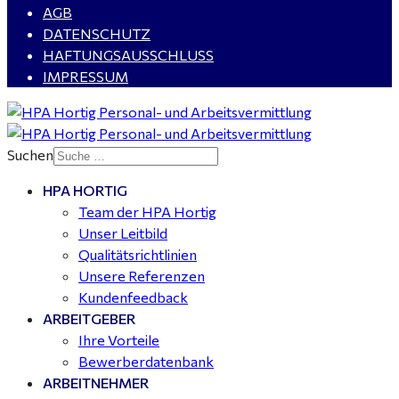
AGB
Rohrleitungsbau - Tagschicht - Leuna ab 20 €
DATENSCHUTZ
HAFTUNGSAUSSCHLUSS
IMPRESSUM
Kalkulator (m/w/d) mit technischen Erfahrungen
gesucht für Halle (Saale) - ab 4.000 €
Suchen
HPA HORTIG
Buchhalter (m/w/d) für Halle (Saale) gesucht - TZ 20-
Team der HPA Hortig
25
Unser Leitbild
Qualitätsrichtlinien
Unsere Referenzen
Kundenfeedback
ARBEITGEBER
Ihre Vorteile
Bewerberdatenbank
ARBEITNEHMER