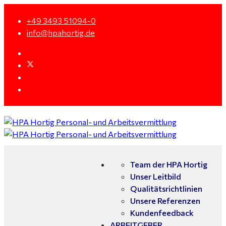
+49 3493 51094-0
info@hpahortig.de
Team der HPA Hortig
Unser Leitbild
Qualitätsrichtlinien
Unsere Referenzen
Kundenfeedback
ARBEITGEBER