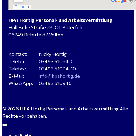
Planung / Überwachung - Bitterfeld-Wolfen
HPA Hortig Personal- und Arbeitsvermittlung
Hallesche Straße 28, OT Bitterfeld
Hausmeister (m/w/d) für ein festes Objekt in
06749 Bitterfeld-Wolfen
Sandersdorf- Brehna gesucht
Kontakt:
Nicky Hortig
Telefon:
03493 51094-0
Verkäufer / Fachberater (m/w/d) - Baustoffe Fliesen -
Telefax:
03493 51094-10
für Dessau-Roßlau gesucht
E-Mail:
info@hpahortig.de
WhatsApp:
03493 510940
Servicemeister Kfz (m/w/d) - Bitterfeld-Wolfen
© 2026 HPA Hortig Personal- und Arbeitsvermittlung Alle
gesucht - ab 4.500,00 €
Rechte vorbehalten.
SUCHE