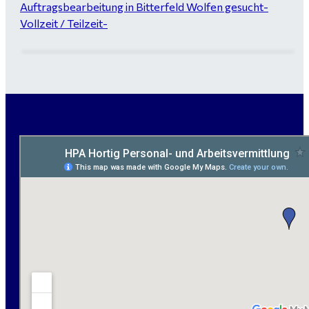
Auftragsbearbeitung in Bitterfeld Wolfen gesucht-
Vollzeit / Teilzeit-
Garten- und Landschaftsbauer (m/w/d) für Bitterfeld
gesucht - ab 3.000 €
Maurer / Putzer (m/w/d) Bitterfeld-Wolfen gesucht -
ab 3.500 € (keine Montage)
handwerklicher Allrounder (m/w/d) für Bitterfeld-
Wolfen gesucht
Elektromeister / -techniker (m/w/d) Kalkulation /