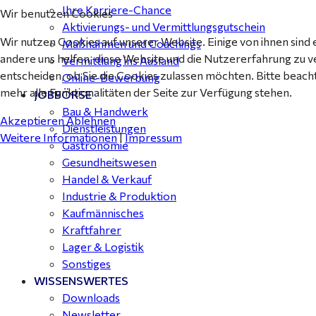
Ihre Karriere-Chance
Wir benutzen Cookies
Aktivierungs- und Vermittlungsgutschein
Wir nutzen Cookies auf unserer Website. Einige von ihnen sind 
Maßnahmen und Coachings
andere uns helfen, diese Website und die Nutzererfahrung zu v
Vermittlung ins Ausland
entscheiden, ob Sie die Cookies zulassen möchten. Bitte beach
Online-Bewerbung
mehr alle Funktionalitäten der Seite zur Verfügung stehen.
JOBBÖRSE
Bau & Handwerk
Akzeptieren
Ablehnen
Dienstleistungen
Weitere Informationen
|
Impressum
Gastronomie
Gesundheitswesen
Handel & Verkauf
Industrie & Produktion
Kaufmännisches
Kraftfahrer
Lager & Logistik
Sonstiges
WISSENSWERTES
Downloads
Newsletter