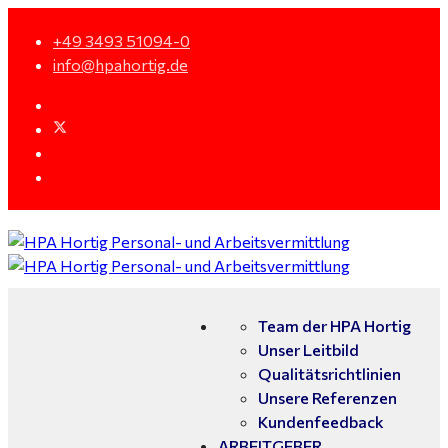
+49 3493 51094-0
info@hpahortig.de
Team der HPA Hortig
Unser Leitbild
Qualitätsrichtlinien
Unsere Referenzen
Kundenfeedback
ARBEITGEBER