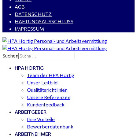
WIG-Schweißer / Vorrichter (m/w/d) Anlagen- und
AGB
Rohrleitungsbau - Tagschicht - Leuna ab 20 €
DATENSCHUTZ
HAFTUNGSAUSSCHLUSS
IMPRESSUM
Kalkulator (m/w/d) mit technischen Erfahrungen
gesucht für Halle (Saale) - ab 4.000 €
Suchen
HPA HORTIG
Buchhalter (m/w/d) für Halle (Saale) gesucht - TZ 20-
Team der HPA Hortig
25
Unser Leitbild
Qualitätsrichtlinien
Unsere Referenzen
Kundenfeedback
ARBEITGEBER
Ihre Vorteile
Bewerberdatenbank
ARBEITNEHMER