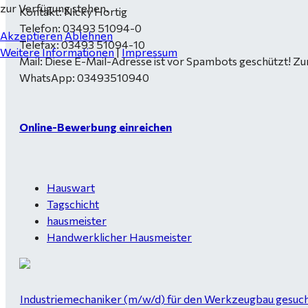
zur Verfügung stehen.
Kontakt: Nicky Hortig
Telefon: 03493 51094-0
Akzeptieren
Ablehnen
Telefax: 03493 51094-10
Weitere Informationen
|
Impressum
Mail:
Diese E-Mail-Adresse ist vor Spambots geschützt! Zur
WhatsApp: 03493510940
Online-Bewerbung einreichen
Hauswart
Tagschicht
hausmeister
Handwerklicher Hausmeister
Industriemechaniker (m/w/d) für den Werkzeugbau gesucht