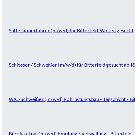
Sattelkipperfahrer (m/w/d) für Bitterfeld-Wolfen gesucht
Schlosser / Schweißer (m/w/d) für Bitterfeld gesucht ab 1
WIG-Schweißer (m/w/d) Rohrleitungsbau - Tagschicht - Bi
Bürokauffrau (m/w/d) Empfang / Verwaltung - Bitterfeld