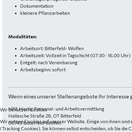
Dokumentation
kleinere Pflanzarbeiten
Modalitäten:
Arbeitsort: Bitterfeld- Wolfen
Arbeitszeit: Vollzeit in Tagschicht (07:30- 16.00 Uhr)
Entgelt: nach Vereinbarung
Arbeitsbeginn: sofort
Wenn eines unserer Stellenangebote Ihr Interesse 
HPA Hortig Personal- und Arbeitsvermittlung
Wir benutzen Cookies
Hallesche Straße 28, OT Bitterfeld
Wir nutzen Cookies auf unserer Website. Einige von ihnen sind 
06749 Bitterfeld-Wolfen
(Tracking Cookies). Sie können selbst entscheiden, ob Sie die 