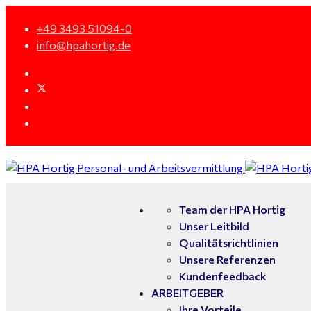
+49 3493 51094-0
info@hpahortig.de
Team der HPA Hortig
Unser Leitbild
Qualitätsrichtlinien
Unsere Referenzen
Kundenfeedback
ARBEITGEBER
Ihre Vorteile