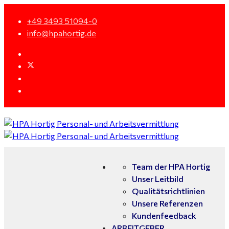
+49 3493 51094-0
info@hpahortig.de
Team der HPA Hortig
Unser Leitbild
Qualitätsrichtlinien
Unsere Referenzen
Kundenfeedback
ARBEITGEBER