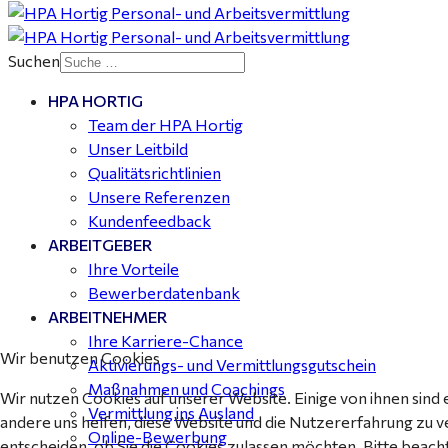
gesucht für Halle (Saale) - ab 4.000 €
Suchen
HPA HORTIG
Buchhalter (m/w/d) für Halle (Saale) gesucht - TZ 20-
Team der HPA Hortig
25
Unser Leitbild
Qualitätsrichtlinien
Unsere Referenzen
Kundenfeedback
ARBEITGEBER
Ihre Vorteile
Bewerberdatenbank
ARBEITNEHMER
Ihre Karriere-Chance
Wir benutzen Cookies
Aktivierungs- und Vermittlungsgutschein
Maßnahmen und Coachings
Wir nutzen Cookies auf unserer Website. Einige von ihnen sind 
Vermittlung ins Ausland
andere uns helfen, diese Website und die Nutzererfahrung zu v
Online-Bewerbung
entscheiden, ob Sie die Cookies zulassen möchten. Bitte beach