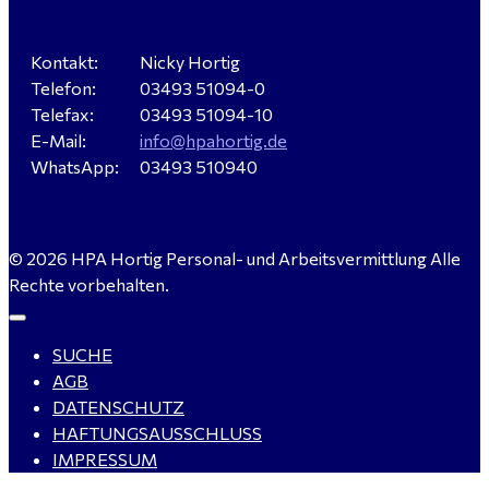
Sandersdorf- Brehna gesucht
Kontakt:
Nicky Hortig
Telefon:
03493 51094-0
Verkäufer / Fachberater (m/w/d) - Baustoffe Fliesen -
Telefax:
03493 51094-10
für Dessau-Roßlau gesucht
E-Mail:
info@hpahortig.de
WhatsApp:
03493 510940
Servicemeister Kfz (m/w/d) - Bitterfeld-Wolfen
© 2026 HPA Hortig Personal- und Arbeitsvermittlung Alle
gesucht - ab 4.500,00 €
Rechte vorbehalten.
SUCHE
WIG-Schweißer / Vorrichter (m/w/d) Anlagen- und
AGB
Rohrleitungsbau - Tagschicht - Leuna ab 20 €
DATENSCHUTZ
HAFTUNGSAUSSCHLUSS
IMPRESSUM
Kalkulator (m/w/d) mit technischen Erfahrungen