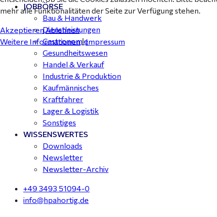
JOBBÖRSE
mehr alle Funktionalitäten der Seite zur Verfügung stehen.
Bau & Handwerk
Dienstleistungen
Akzeptieren
Ablehnen
Gastronomie
Weitere Informationen
|
Impressum
Gesundheitswesen
Handel & Verkauf
Industrie & Produktion
Kaufmännisches
Kraftfahrer
Lager & Logistik
Sonstiges
WISSENSWERTES
Downloads
Newsletter
Newsletter-Archiv
+49 3493 51094-0
info@hpahortig.de