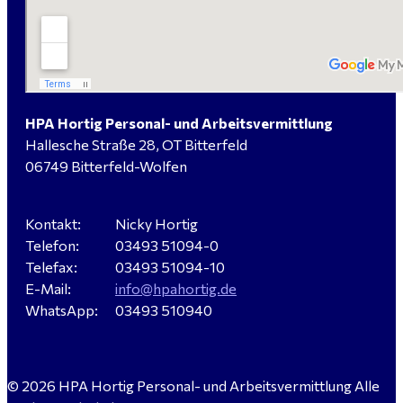
Hausmeister (m/w/d) für ein festes Objekt in
Sandersdorf- Brehna gesucht
HPA Hortig Personal- und Arbeitsvermittlung
Hallesche Straße 28, OT Bitterfeld
Verkäufer / Fachberater (m/w/d) - Baustoffe Fliesen -
06749 Bitterfeld-Wolfen
für Dessau-Roßlau gesucht
Kontakt:
Nicky Hortig
Telefon:
03493 51094-0
Servicemeister Kfz (m/w/d) - Bitterfeld-Wolfen
Telefax:
03493 51094-10
gesucht - ab 4.500,00 €
E-Mail:
info@hpahortig.de
WhatsApp:
03493 510940
WIG-Schweißer / Vorrichter (m/w/d) Anlagen- und
© 2026 HPA Hortig Personal- und Arbeitsvermittlung Alle
Rohrleitungsbau - Tagschicht - Leuna ab 20 €