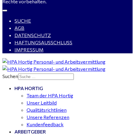
Rechte vorbehalten.
SUCHE
Kalkulator (m/w/d) mit technischen Erfahrungen
AGB
gesucht für Halle (Saale) - ab 4.000 €
DATENSCHUTZ
HAFTUNGSAUSSCHLUSS
IMPRESSUM
Buchhalter (m/w/d) für Halle (Saale) gesucht - TZ 20-
25
Suchen
HPA HORTIG
Mitarbeiter Wohnungssanierung / Maler (m/w/d)
Team der HPA Hortig
Dessau-Roßlau - ab 18,00 €
Unser Leitbild
Qualitätsrichtlinien
Unsere Referenzen
Kundenfeedback
ARBEITGEBER