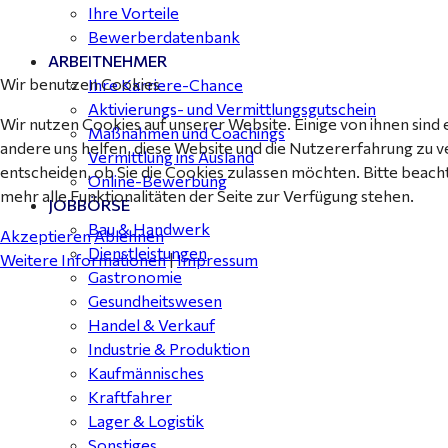
Ihre Vorteile
Bewerberdatenbank
ARBEITNEHMER
Wir benutzen Cookies
Ihre Karriere-Chance
Aktivierungs- und Vermittlungsgutschein
Wir nutzen Cookies auf unserer Website. Einige von ihnen sind 
Maßnahmen und Coachings
andere uns helfen, diese Website und die Nutzererfahrung zu v
Vermittlung ins Ausland
entscheiden, ob Sie die Cookies zulassen möchten. Bitte beach
Online-Bewerbung
mehr alle Funktionalitäten der Seite zur Verfügung stehen.
JOBBÖRSE
Bau & Handwerk
Akzeptieren
Ablehnen
Dienstleistungen
Weitere Informationen
|
Impressum
Gastronomie
Gesundheitswesen
Handel & Verkauf
Industrie & Produktion
Kaufmännisches
Kraftfahrer
Lager & Logistik
Sonstiges