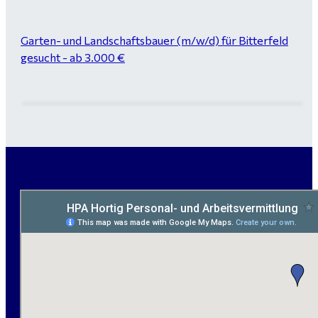
Garten- und Landschaftsbauer (m/w/d) für Bitterfeld
gesucht - ab 3.000 €
Maurer / Putzer (m/w/d) Bitterfeld-Wolfen gesucht -
ab 3.500 € (keine Montage)
handwerklicher Allrounder (m/w/d) für Bitterfeld-
Wolfen gesucht
Elektromeister / -techniker (m/w/d) Kalkulation /
Planung / Überwachung - Bitterfeld-Wolfen