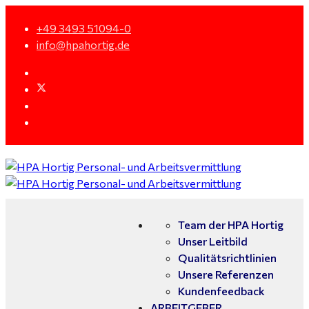
+49 3493 51094-0
info@hpahortig.de
Team der HPA Hortig
Unser Leitbild
Qualitätsrichtlinien
Unsere Referenzen
Kundenfeedback
ARBEITGEBER