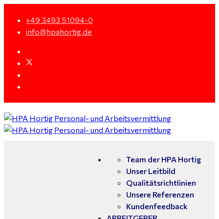
+49 3493 51094-0
info@hpahortig.de
Team der HPA Hortig
Unser Leitbild
Qualitätsrichtlinien
Unsere Referenzen
Kundenfeedback
ARBEITGEBER