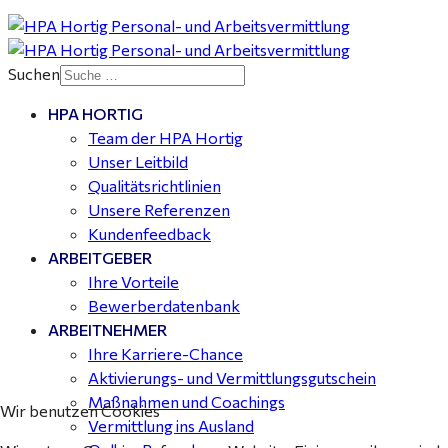
Kalkulator (m/w/d) mit technischen Erfahrungen
gesucht für Halle (Saale) - ab 4.000 €
Suchen
HPA HORTIG
Buchhalter (m/w/d) für Halle (Saale) gesucht - TZ 20-
Team der HPA Hortig
25
Unser Leitbild
Qualitätsrichtlinien
Unsere Referenzen
Kundenfeedback
ARBEITGEBER
Ihre Vorteile
Bewerberdatenbank
ARBEITNEHMER
Ihre Karriere-Chance
Aktivierungs- und Vermittlungsgutschein
Maßnahmen und Coachings
Wir benutzen Cookies
Vermittlung ins Ausland