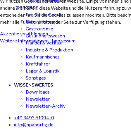
Online-Bewerbung
Wir nutzen Cookies auf unserer Website. Einige von ihnen sind 
JOBBÖRSE
andere uns helfen, diese Website und die Nutzererfahrung zu v
Bau & Handwerk
entscheiden, ob Sie die Cookies zulassen möchten. Bitte beach
Dienstleistungen
mehr alle Funktionalitäten der Seite zur Verfügung stehen.
Gastronomie
Akzeptieren
Ablehnen
Gesundheitswesen
Weitere Informationen
|
Impressum
Handel & Verkauf
Industrie & Produktion
Kaufmännisches
Kraftfahrer
Lager & Logistik
Sonstiges
WISSENSWERTES
Downloads
Newsletter
Newsletter-Archiv
+49 3493 51094-0
info@hpahortig.de