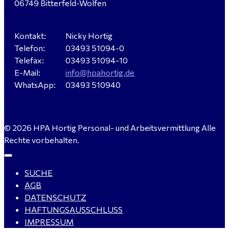
06749 Bitterfeld-Wolfen
Sandersdorf- Brehna gesucht
Kontakt:
Nicky Hortig
Telefon:
03493 51094-0
Verkäufer / Fachberater (m/w/d) - Baustoffe Fliesen -
Telefax:
03493 51094-10
für Dessau-Roßlau gesucht
E-Mail:
info@hpahortig.de
WhatsApp:
03493 510940
Servicemeister Kfz (m/w/d) - Bitterfeld-Wolfen
© 2026 HPA Hortig Personal- und Arbeitsvermittlung Alle
gesucht - ab 4.500,00 €
Rechte vorbehalten.
SUCHE
WIG-Schweißer / Vorrichter (m/w/d) Anlagen- und
AGB
Rohrleitungsbau - Tagschicht - Leuna ab 20 €
DATENSCHUTZ
HAFTUNGSAUSSCHLUSS
IMPRESSUM