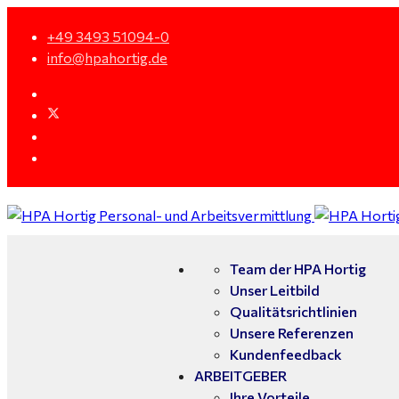
+49 3493 51094-0
info@hpahortig.de
Team der HPA Hortig
Unser Leitbild
Qualitätsrichtlinien
Unsere Referenzen
Kundenfeedback
ARBEITGEBER
Ihre Vorteile