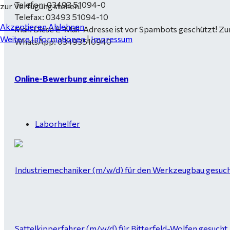
Telefon: 03493 51094-0
zur Verfügung stehen.
Telefax: 03493 51094-10
Akzeptieren
Ablehnen
Mail:
Diese E-Mail-Adresse ist vor Spambots geschützt! Zur
Weitere Informationen
|
Impressum
WhatsApp: 03493510940
Online-Bewerbung einreichen
Laborhelfer
Industriemechaniker (m/w/d) für den Werkzeugbau gesucht
Sattelkipperfahrer (m/w/d) für Bitterfeld-Wolfen gesucht