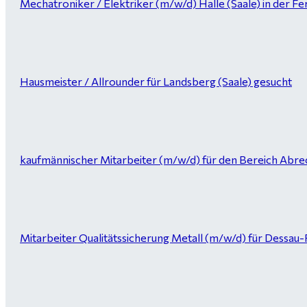
Mechatroniker / Elektriker (m/w/d) Halle (Saale) in der Fer
Hausmeister / Allrounder für Landsberg (Saale) gesucht
kaufmännischer Mitarbeiter (m/w/d) für den Bereich Abrec
Mitarbeiter Qualitätssicherung Metall (m/w/d) für Dessau