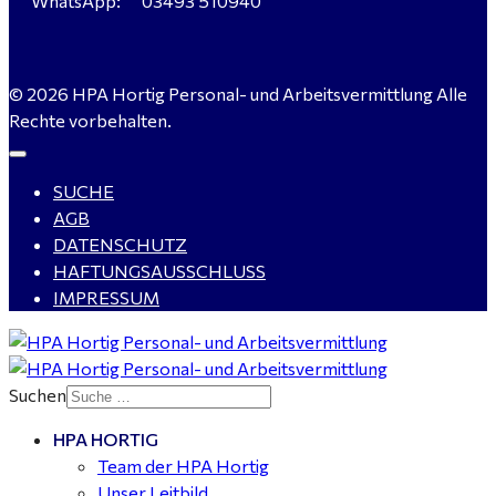
WhatsApp:
03493 510940
Servicemeister Kfz (m/w/d) - Bitterfeld-Wolfen
© 2026 HPA Hortig Personal- und Arbeitsvermittlung Alle
gesucht - ab 4.500,00 €
Rechte vorbehalten.
SUCHE
WIG-Schweißer / Vorrichter (m/w/d) Anlagen- und
AGB
Rohrleitungsbau - Tagschicht - Leuna ab 20 €
DATENSCHUTZ
HAFTUNGSAUSSCHLUSS
IMPRESSUM
Kalkulator (m/w/d) mit technischen Erfahrungen
gesucht für Halle (Saale) - ab 4.000 €
Suchen
HPA HORTIG
Buchhalter (m/w/d) für Halle (Saale) gesucht - TZ 20-
Team der HPA Hortig
25
Unser Leitbild