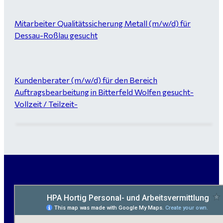
Mitarbeiter Qualitätssicherung Metall (m/w/d) für
Dessau-Roßlau gesucht
Kundenberater (m/w/d) für den Bereich
Auftragsbearbeitung in Bitterfeld Wolfen gesucht-
Vollzeit / Teilzeit-
Garten- und Landschaftsbauer (m/w/d) für Bitterfeld
gesucht - ab 3.000 €
Maurer / Putzer (m/w/d) Bitterfeld-Wolfen gesucht -
ab 3.500 € (keine Montage)