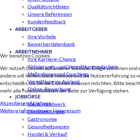
Qualitätsrichtlinien
Unsere Referenzen
Kundenfeedback
ARBEITGEBER
Ihre Vorteile
Bewerberdatenbank
ARBEITNEHMER
Wir benutzen Cookies
Ihre Karriere-Chance
Aktivierungs- und Vermittlungsgutschein
Wir nutzen Cookies auf unserer Website. Einige von ihnen sind 
Maßnahmen und Coachings
andere uns helfen, diese Website und die Nutzererfahrung zu v
Vermittlung ins Ausland
entscheiden, ob Sie die Cookies zulassen möchten. Bitte beach
Online-Bewerbung
mehr alle Funktionalitäten der Seite zur Verfügung stehen.
JOBBÖRSE
Akzeptieren
Ablehnen
Bau & Handwerk
Weitere Informationen
|
Impressum
Dienstleistungen
Gastronomie
Gesundheitswesen
Handel & Verkauf