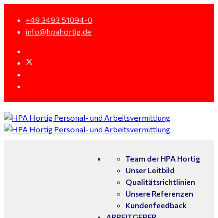
+49 3493 51094-0
info@hpahortig.de
Team der HPA Hortig
Unser Leitbild
Qualitätsrichtlinien
Unsere Referenzen
Kundenfeedback
ARBEITGEBER