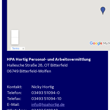
handwerklicher Allrounder (m/w/d) für Bitterfeld-
Wolfen gesucht
Elektromeister / -techniker (m/w/d) Kalkulation /
Planung / Überwachung - Bitterfeld-Wolfen
HPA Hortig Personal- und Arbeitsvermittlung
Hallesche Straße 28, OT Bitterfeld
Hausmeister (m/w/d) für ein festes Objekt in
06749 Bitterfeld-Wolfen
Sandersdorf- Brehna gesucht
Kontakt:
Nicky Hortig
Telefon:
03493 51094-0
Verkäufer / Fachberater (m/w/d) - Baustoffe Fliesen -
Telefax:
03493 51094-10
für Dessau-Roßlau gesucht
E-Mail:
info@hpahortig.de