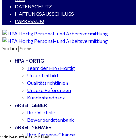
Rohrleitungsbau - Tagschicht - Leuna ab 20 €
DATENSCHUTZ
HAFTUNGSAUSSCHLUSS
IMPRESSUM
Kalkulator (m/w/d) mit technischen Erfahrungen
gesucht für Halle (Saale) - ab 4.000 €
Suchen
HPA HORTIG
Buchhalter (m/w/d) für Halle (Saale) gesucht - TZ 20-
Team der HPA Hortig
25
Unser Leitbild
Qualitätsrichtlinien
Unsere Referenzen
Kundenfeedback
ARBEITGEBER
Ihre Vorteile
Bewerberdatenbank
ARBEITNEHMER
Ihre Karriere-Chance
Wir benutzen Cookies