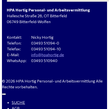
HPA Hortig Personal- und Arbeitsvermittlung
Hallesche Straße 28, OT Bitterfeld
Hausmeister (m/w/d) für ein festes Objekt in
06749 Bitterfeld-Wolfen
Sandersdorf- Brehna gesucht
Kontakt:
Nicky Hortig
Telefon:
03493 51094-0
Verkäufer / Fachberater (m/w/d) - Baustoffe Fliesen -
Telefax:
03493 51094-10
für Dessau-Roßlau gesucht
E-Mail:
info@hpahortig.de
WhatsApp:
03493 510940
Servicemeister Kfz (m/w/d) - Bitterfeld-Wolfen
© 2026 HPA Hortig Personal- und Arbeitsvermittlung Alle
gesucht - ab 4.500,00 €
Rechte vorbehalten.
SUCHE
WIG-Schweißer / Vorrichter (m/w/d) Anlagen- und
AGB