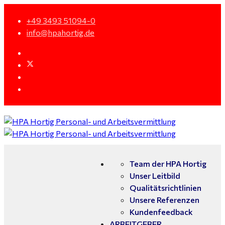
+49 3493 51094-0
info@hpahortig.de
Team der HPA Hortig
Unser Leitbild
Qualitätsrichtlinien
Unsere Referenzen
Kundenfeedback
ARBEITGEBER