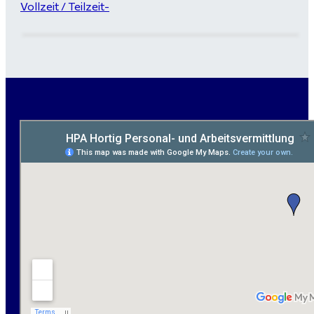
Vollzeit / Teilzeit-
Garten- und Landschaftsbauer (m/w/d) für Bitterfeld
gesucht - ab 3.000 €
Maurer / Putzer (m/w/d) Bitterfeld-Wolfen gesucht -
ab 3.500 € (keine Montage)
handwerklicher Allrounder (m/w/d) für Bitterfeld-
Wolfen gesucht
Elektromeister / -techniker (m/w/d) Kalkulation /
Planung / Überwachung - Bitterfeld-Wolfen