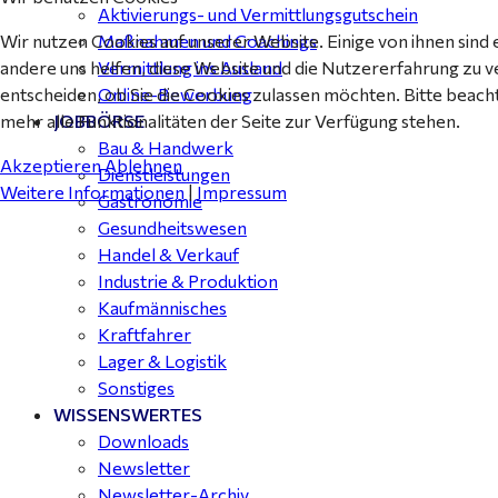
Aktivierungs- und Vermittlungsgutschein
Wir nutzen Cookies auf unserer Website. Einige von ihnen sind 
Maßnahmen und Coachings
andere uns helfen, diese Website und die Nutzererfahrung zu v
Vermittlung ins Ausland
entscheiden, ob Sie die Cookies zulassen möchten. Bitte beach
Online-Bewerbung
mehr alle Funktionalitäten der Seite zur Verfügung stehen.
JOBBÖRSE
Bau & Handwerk
Akzeptieren
Ablehnen
Dienstleistungen
Weitere Informationen
|
Impressum
Gastronomie
Gesundheitswesen
Handel & Verkauf
Industrie & Produktion
Kaufmännisches
Kraftfahrer
Lager & Logistik
Sonstiges
WISSENSWERTES
Downloads
Newsletter
Newsletter-Archiv