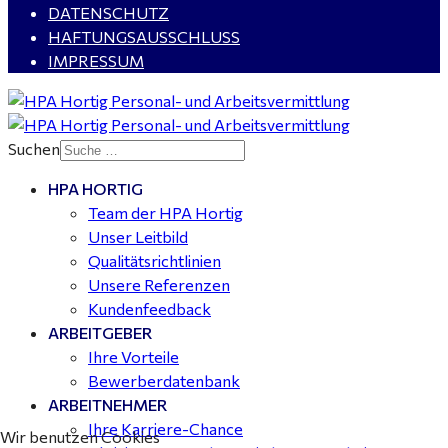
DATENSCHUTZ
HAFTUNGSAUSSCHLUSS
IMPRESSUM
Kalkulator (m/w/d) mit technischen Erfahrungen
gesucht für Halle (Saale) - ab 4.000 €
Suchen
HPA HORTIG
Buchhalter (m/w/d) für Halle (Saale) gesucht - TZ 20-
Team der HPA Hortig
25
Unser Leitbild
Qualitätsrichtlinien
Unsere Referenzen
Kundenfeedback
ARBEITGEBER
Ihre Vorteile
Bewerberdatenbank
ARBEITNEHMER
Ihre Karriere-Chance
Wir benutzen Cookies