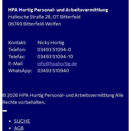
HPA Hortig Personal- und Arbeitsvermittlung
Hallesche Straße 28, OT Bitterfeld
Hausmeister (m/w/d) für ein festes Objekt in
06749 Bitterfeld-Wolfen
Sandersdorf- Brehna gesucht
Kontakt:
Nicky Hortig
Telefon:
03493 51094-0
Verkäufer / Fachberater (m/w/d) - Baustoffe Fliesen -
Telefax:
03493 51094-10
für Dessau-Roßlau gesucht
E-Mail:
info@hpahortig.de
WhatsApp:
03493 510940
Servicemeister Kfz (m/w/d) - Bitterfeld-Wolfen
© 2026 HPA Hortig Personal- und Arbeitsvermittlung Alle
gesucht - ab 4.500,00 €
Rechte vorbehalten.
SUCHE
WIG-Schweißer / Vorrichter (m/w/d) Anlagen- und
AGB
Rohrleitungsbau - Tagschicht - Leuna ab 20 €