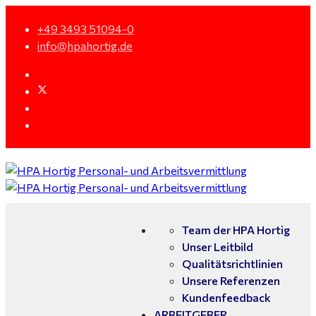
+49 3493 51094-0
info@hpahortig.de
Team der HPA Hortig
Unser Leitbild
Qualitätsrichtlinien
Unsere Referenzen
Kundenfeedback
ARBEITGEBER