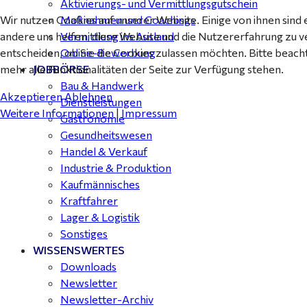
Aktivierungs- und Vermittlungsgutschein
Wir nutzen Cookies auf unserer Website. Einige von ihnen sind 
Maßnahmen und Coachings
andere uns helfen, diese Website und die Nutzererfahrung zu v
Vermittlung ins Ausland
entscheiden, ob Sie die Cookies zulassen möchten. Bitte beach
Online-Bewerbung
mehr alle Funktionalitäten der Seite zur Verfügung stehen.
JOBBÖRSE
Bau & Handwerk
Akzeptieren
Ablehnen
Dienstleistungen
Weitere Informationen
|
Impressum
Gastronomie
Gesundheitswesen
Handel & Verkauf
Industrie & Produktion
Kaufmännisches
Kraftfahrer
Lager & Logistik
Sonstiges
WISSENSWERTES
Downloads
Newsletter
Newsletter-Archiv