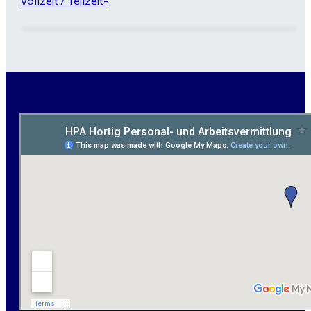
Vollzeit / Teilzeit-
Garten- und Landschaftsbauer (m/w/d) für Bitterfeld
gesucht - ab 3.000 €
Maurer / Putzer (m/w/d) Bitterfeld-Wolfen gesucht -
ab 3.500 € (keine Montage)
handwerklicher Allrounder (m/w/d) für Bitterfeld-
Wolfen gesucht
Elektromeister / -techniker (m/w/d) Kalkulation /
Planung / Überwachung - Bitterfeld-Wolfen