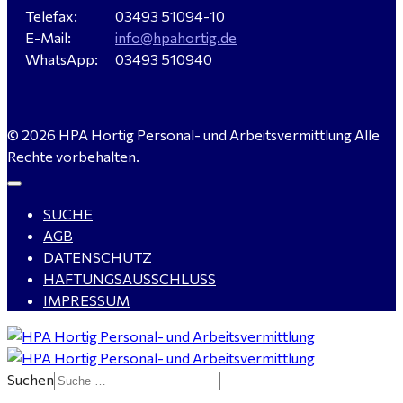
Verkäufer / Fachberater (m/w/d) - Baustoffe Fliesen -
Telefax:
03493 51094-10
für Dessau-Roßlau gesucht
E-Mail:
info@hpahortig.de
WhatsApp:
03493 510940
Servicemeister Kfz (m/w/d) - Bitterfeld-Wolfen
© 2026 HPA Hortig Personal- und Arbeitsvermittlung Alle
gesucht - ab 4.500,00 €
Rechte vorbehalten.
SUCHE
WIG-Schweißer / Vorrichter (m/w/d) Anlagen- und
AGB
Rohrleitungsbau - Tagschicht - Leuna ab 20 €
DATENSCHUTZ
HAFTUNGSAUSSCHLUSS
IMPRESSUM
Kalkulator (m/w/d) mit technischen Erfahrungen
gesucht für Halle (Saale) - ab 4.000 €
Suchen