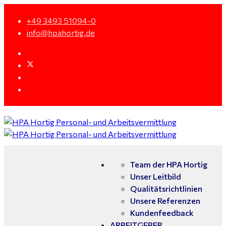
+49 3493 51094-0
info@hpahortig.de
Team der HPA Hortig
Unser Leitbild
Qualitätsrichtlinien
Unsere Referenzen
Kundenfeedback
ARBEITGEBER