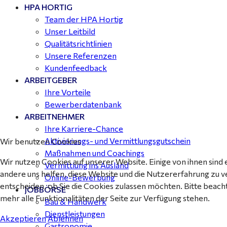
HPA HORTIG
Buchhalter (m/w/d) für Halle (Saale) gesucht - TZ 20-
Team der HPA Hortig
25
Unser Leitbild
Qualitätsrichtlinien
Unsere Referenzen
Kundenfeedback
ARBEITGEBER
Ihre Vorteile
Bewerberdatenbank
ARBEITNEHMER
Ihre Karriere-Chance
Aktivierungs- und Vermittlungsgutschein
Wir benutzen Cookies
Maßnahmen und Coachings
Wir nutzen Cookies auf unserer Website. Einige von ihnen sind 
Vermittlung ins Ausland
andere uns helfen, diese Website und die Nutzererfahrung zu v
Online-Bewerbung
entscheiden, ob Sie die Cookies zulassen möchten. Bitte beach
JOBBÖRSE
mehr alle Funktionalitäten der Seite zur Verfügung stehen.
Bau & Handwerk
Dienstleistungen
Akzeptieren
Ablehnen
Gastronomie