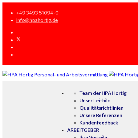
+49 3493 51094-0
info@hpahortig.de
Team der HPA Hortig
Unser Leitbild
Qualitätsrichtlinien
Unsere Referenzen
Kundenfeedback
ARBEITGEBER
Ihre Vorteile