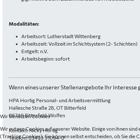
Modalitäten:
Arbeitsort: Lutherstadt Wittenberg
Arbeitszeit: Vollzeit im Schichtsystem (2- Schichten)
Entgelt: n.V.
Arbeitsbeginn: sofort
Wenn eines unserer Stellenangebote Ihr Interesse 
HPA Hortig Personal- und Arbeitsvermittlung
Hallesche Straße 28, OT Bitterfeld
06749 Bitterfeld-Wolfen
Wir benutzen Cookies
Wir nutzen Cookies auf unserer Website. Einige von ihnen sind 
Kontakt: Nicky Hortig
(Tracking Cookies). Sie können selbst entscheiden, ob Sie die 
Telefon: 03493 51094-0