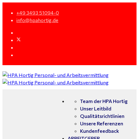
+49 3493 51094-0
info@hpahortig.de
Team der HPA Hortig
Unser Leitbild
Qualitätsrichtlinien
Unsere Referenzen
Kundenfeedback
ARBEITGEBER