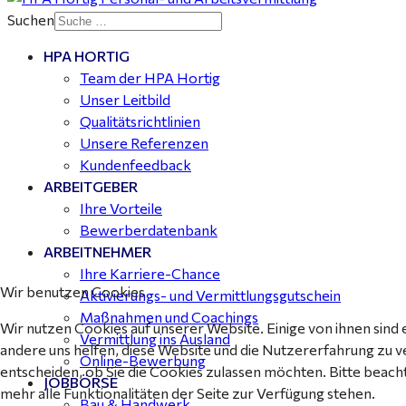
Suchen
HPA HORTIG
Mitarbeiter Wohnungssanierung / Maler (m/w/d)
Team der HPA Hortig
Dessau-Roßlau - ab 18,00 €
Unser Leitbild
Qualitätsrichtlinien
Unsere Referenzen
Kundenfeedback
ARBEITGEBER
Ihre Vorteile
Bewerberdatenbank
ARBEITNEHMER
Ihre Karriere-Chance
Wir benutzen Cookies
Aktivierungs- und Vermittlungsgutschein
Maßnahmen und Coachings
Wir nutzen Cookies auf unserer Website. Einige von ihnen sind 
Vermittlung ins Ausland
andere uns helfen, diese Website und die Nutzererfahrung zu v
Online-Bewerbung
entscheiden, ob Sie die Cookies zulassen möchten. Bitte beach
JOBBÖRSE
mehr alle Funktionalitäten der Seite zur Verfügung stehen.
Bau & Handwerk