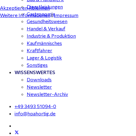
Dienstleistungen
Akzeptieren
Ablehnen
Gastronomie
Weitere Informationen
|
Impressum
Gesundheitswesen
Handel & Verkauf
Industrie & Produktion
Kaufmännisches
Kraftfahrer
Lager & Logistik
Sonstiges
WISSENSWERTES
Downloads
Newsletter
Newsletter-Archiv
+49 3493 51094-0
info@hpahortig.de