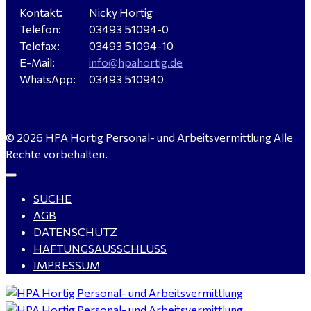
Kontakt:
Nicky Hortig
Telefon:
03493 51094-0
Servicemeister Kfz (m/w/d) - Bitterfeld-Wolfen
Telefax:
03493 51094-10
gesucht - ab 4.500,00 €
E-Mail:
info@hpahortig.de
WhatsApp:
03493 510940
WIG-Schweißer / Vorrichter (m/w/d) Anlagen- und
© 2026 HPA Hortig Personal- und Arbeitsvermittlung Alle
Rohrleitungsbau - Tagschicht - Leuna ab 20 €
Rechte vorbehalten.
SUCHE
Kalkulator (m/w/d) mit technischen Erfahrungen
AGB
gesucht für Halle (Saale) - ab 4.000 €
DATENSCHUTZ
HAFTUNGSAUSSCHLUSS
IMPRESSUM
Buchhalter (m/w/d) für Halle (Saale) gesucht - TZ 20-
25