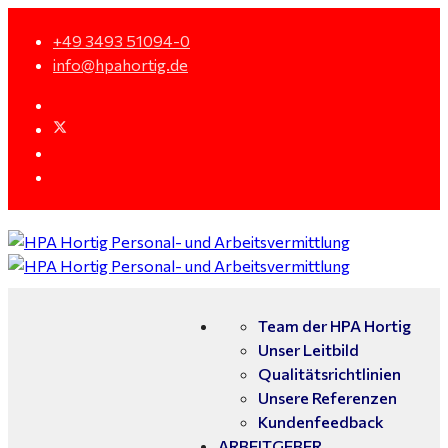
+49 3493 51094-0
info@hpahortig.de
Team der HPA Hortig
Unser Leitbild
Qualitätsrichtlinien
Unsere Referenzen
Kundenfeedback
ARBEITGEBER