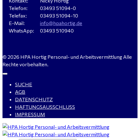
Kontakt:
Nicky Hortig
Telefon:
03493 51094-0
Verkäufer / Fachberater (m/w/d) - Baustoffe Fliesen -
Telefax:
03493 51094-10
für Dessau-Roßlau gesucht
E-Mail:
info@hpahortig.de
WhatsApp:
03493 510940
Servicemeister Kfz (m/w/d) - Bitterfeld-Wolfen
© 2026 HPA Hortig Personal- und Arbeitsvermittlung Alle
gesucht - ab 4.500,00 €
Rechte vorbehalten.
SUCHE
WIG-Schweißer / Vorrichter (m/w/d) Anlagen- und
AGB
Rohrleitungsbau - Tagschicht - Leuna ab 20 €
DATENSCHUTZ
HAFTUNGSAUSSCHLUSS
IMPRESSUM
Kalkulator (m/w/d) mit technischen Erfahrungen
gesucht für Halle (Saale) - ab 4.000 €