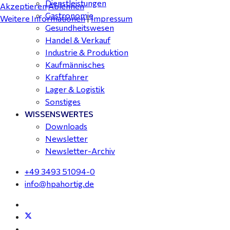
Dienstleistungen
Akzeptieren
Ablehnen
Gastronomie
Weitere Informationen
|
Impressum
Gesundheitswesen
Handel & Verkauf
Industrie & Produktion
Kaufmännisches
Kraftfahrer
Lager & Logistik
Sonstiges
WISSENSWERTES
Downloads
Newsletter
Newsletter-Archiv
+49 3493 51094-0
info@hpahortig.de