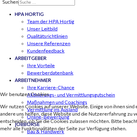
Suchen
HPA HORTIG
Buchhalter (m/w/d) für Halle (Saale) gesucht - TZ 20-
Team der HPA Hortig
25
Unser Leitbild
Qualitätsrichtlinien
Unsere Referenzen
Kundenfeedback
ARBEITGEBER
Ihre Vorteile
Bewerberdatenbank
ARBEITNEHMER
Ihre Karriere-Chance
Wir benutzen Cookies
Aktivierungs- und Vermittlungsgutschein
Maßnahmen und Coachings
Wir nutzen Cookies auf unserer Website. Einige von ihnen sind 
Vermittlung ins Ausland
andere uns helfen, diese Website und die Nutzererfahrung zu v
Online-Bewerbung
entscheiden, ob Sie die Cookies zulassen möchten. Bitte beach
JOBBÖRSE
mehr alle Funktionalitäten der Seite zur Verfügung stehen.
Bau & Handwerk