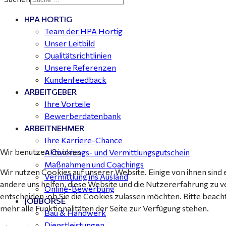
HPA HORTIG
Buchhalter (m/w/d) für Halle (Saale) gesucht - TZ 20-
Team der HPA Hortig
25
Unser Leitbild
Qualitätsrichtlinien
Unsere Referenzen
Kundenfeedback
ARBEITGEBER
Ihre Vorteile
Bewerberdatenbank
ARBEITNEHMER
Ihre Karriere-Chance
Wir benutzen Cookies
Aktivierungs- und Vermittlungsgutschein
Maßnahmen und Coachings
Wir nutzen Cookies auf unserer Website. Einige von ihnen sind 
Vermittlung ins Ausland
andere uns helfen, diese Website und die Nutzererfahrung zu v
Online-Bewerbung
entscheiden, ob Sie die Cookies zulassen möchten. Bitte beach
JOBBÖRSE
mehr alle Funktionalitäten der Seite zur Verfügung stehen.
Bau & Handwerk
Dienstleistungen