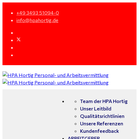
+49 3493 51094-0
info@hpahortig.de
Team der HPA Hortig
Unser Leitbild
Qualitätsrichtlinien
Unsere Referenzen
Kundenfeedback
ARBEITGEBER