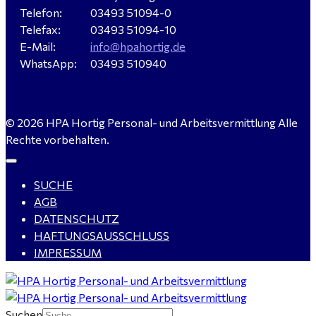
Telefon:
03493 51094-0
Verkäufer / Fachberater (m/w/d) - Baustoffe Fliesen -
Telefax:
03493 51094-10
für Dessau-Roßlau gesucht
E-Mail:
info@hpahortig.de
WhatsApp:
03493 510940
Servicemeister Kfz (m/w/d) - Bitterfeld-Wolfen
© 2026 HPA Hortig Personal- und Arbeitsvermittlung Alle
gesucht - ab 4.500,00 €
Rechte vorbehalten.
SUCHE
WIG-Schweißer / Vorrichter (m/w/d) Anlagen- und
AGB
Rohrleitungsbau - Tagschicht - Leuna ab 20 €
DATENSCHUTZ
HAFTUNGSAUSSCHLUSS
IMPRESSUM
Kalkulator (m/w/d) mit technischen Erfahrungen
gesucht für Halle (Saale) - ab 4.000 €
Suchen