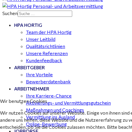
25
Suchen
HPA HORTIG
Mitarbeiter Wohnungssanierung / Maler (m/w/d)
Team der HPA Hortig
Dessau-Roßlau - ab 18,00 €
Unser Leitbild
Qualitätsrichtlinien
Unsere Referenzen
Kundenfeedback
ARBEITGEBER
Ihre Vorteile
Bewerberdatenbank
ARBEITNEHMER
Ihre Karriere-Chance
Wir benutzen Cookies
Aktivierungs- und Vermittlungsgutschein
Maßnahmen und Coachings
Wir nutzen Cookies auf unserer Website. Einige von ihnen sind 
Vermittlung ins Ausland
andere uns helfen, diese Website und die Nutzererfahrung zu v
Online-Bewerbung
entscheiden, ob Sie die Cookies zulassen möchten. Bitte beach
JOBBÖRSE