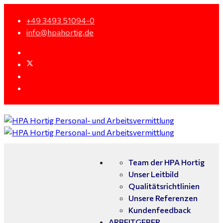
+49 3493 51094-0
info@hpahortig.de
Team der HPA Hortig
Unser Leitbild
Qualitätsrichtlinien
Unsere Referenzen
Kundenfeedback
ARBEITGEBER