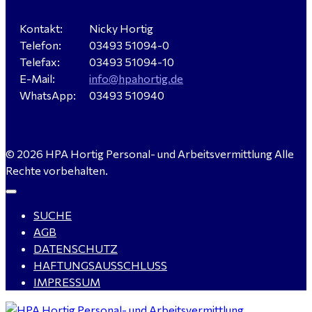
Kontakt:
Nicky Hortig
Telefon:
03493 51094-0
Servicemeister Kfz (m/w/d) - Bitterfeld-Wolfen
Telefax:
03493 51094-10
gesucht - ab 4.500,00 €
E-Mail:
info@hpahortig.de
WhatsApp:
03493 510940
WIG-Schweißer / Vorrichter (m/w/d) Anlagen- und
© 2026 HPA Hortig Personal- und Arbeitsvermittlung Alle
Rohrleitungsbau - Tagschicht - Leuna ab 20 €
Rechte vorbehalten.
SUCHE
Kalkulator (m/w/d) mit technischen Erfahrungen
AGB
gesucht für Halle (Saale) - ab 4.000 €
DATENSCHUTZ
HAFTUNGSAUSSCHLUSS
IMPRESSUM
Buchhalter (m/w/d) für Halle (Saale) gesucht - TZ 20-