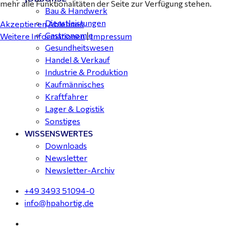
mehr alle Funktionalitäten der Seite zur Verfügung stehen.
Bau & Handwerk
Dienstleistungen
Akzeptieren
Ablehnen
Gastronomie
Weitere Informationen
|
Impressum
Gesundheitswesen
Handel & Verkauf
Industrie & Produktion
Kaufmännisches
Kraftfahrer
Lager & Logistik
Sonstiges
WISSENSWERTES
Downloads
Newsletter
Newsletter-Archiv
+49 3493 51094-0
info@hpahortig.de