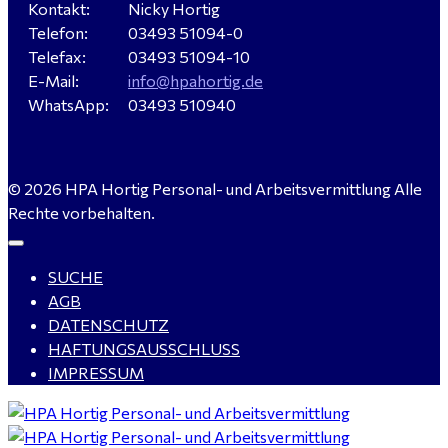
Kontakt:
Nicky Hortig
Telefon:
03493 51094-0
Verkäufer / Fachberater (m/w/d) - Baustoffe Fliesen -
Telefax:
03493 51094-10
für Dessau-Roßlau gesucht
E-Mail:
info@hpahortig.de
WhatsApp:
03493 510940
Servicemeister Kfz (m/w/d) - Bitterfeld-Wolfen
© 2026 HPA Hortig Personal- und Arbeitsvermittlung Alle
gesucht - ab 4.500,00 €
Rechte vorbehalten.
SUCHE
WIG-Schweißer / Vorrichter (m/w/d) Anlagen- und
AGB
Rohrleitungsbau - Tagschicht - Leuna ab 20 €
DATENSCHUTZ
HAFTUNGSAUSSCHLUSS
IMPRESSUM
Kalkulator (m/w/d) mit technischen Erfahrungen
gesucht für Halle (Saale) - ab 4.000 €