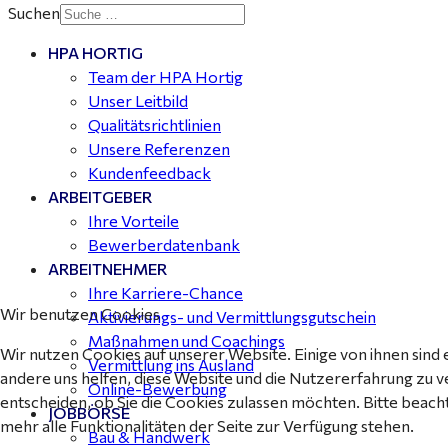
Suchen
HPA HORTIG
Buchhalter (m/w/d) für Halle (Saale) gesucht - TZ 20-
Team der HPA Hortig
25
Unser Leitbild
Qualitätsrichtlinien
Unsere Referenzen
Kundenfeedback
ARBEITGEBER
Ihre Vorteile
Bewerberdatenbank
ARBEITNEHMER
Ihre Karriere-Chance
Wir benutzen Cookies
Aktivierungs- und Vermittlungsgutschein
Maßnahmen und Coachings
Wir nutzen Cookies auf unserer Website. Einige von ihnen sind 
Vermittlung ins Ausland
andere uns helfen, diese Website und die Nutzererfahrung zu v
Online-Bewerbung
entscheiden, ob Sie die Cookies zulassen möchten. Bitte beach
JOBBÖRSE
mehr alle Funktionalitäten der Seite zur Verfügung stehen.
Bau & Handwerk