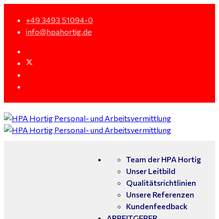
+49 3493 51094-0
info@hpahortig.de
Team der HPA Hortig
Unser Leitbild
Qualitätsrichtlinien
Unsere Referenzen
Kundenfeedback
ARBEITGEBER