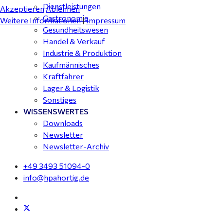
Dienstleistungen
Akzeptieren
Ablehnen
Gastronomie
Weitere Informationen
|
Impressum
Gesundheitswesen
Handel & Verkauf
Industrie & Produktion
Kaufmännisches
Kraftfahrer
Lager & Logistik
Sonstiges
WISSENSWERTES
Downloads
Newsletter
Newsletter-Archiv
+49 3493 51094-0
info@hpahortig.de