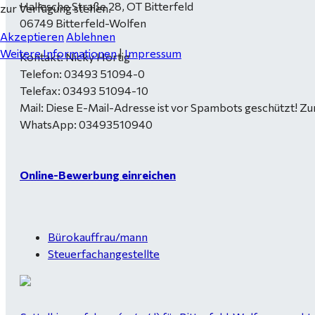
Hallesche Straße 28, OT Bitterfeld
zur Verfügung stehen.
06749 Bitterfeld-Wolfen
Akzeptieren
Ablehnen
Weitere Informationen
|
Impressum
Kontakt: Nicky Hortig
Telefon: 03493 51094-0
Telefax: 03493 51094-10
Mail:
Diese E-Mail-Adresse ist vor Spambots geschützt! Zur
WhatsApp: 03493510940
Online-Bewerbung einreichen
Bürokauffrau/mann
Steuerfachangestellte