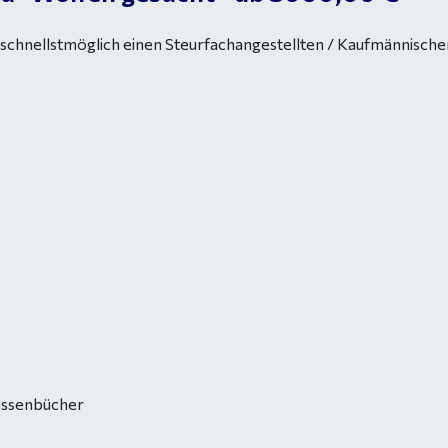
chnellstmöglich einen Steurfachangestellten / Kaufmännischen Mi
Kassenbücher