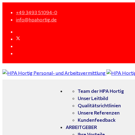
+49 3493 51094-0
info@hpahortig.de
Team der HPA Hortig
Unser Leitbild
Qualitätsrichtlinien
Unsere Referenzen
Kundenfeedback
ARBEITGEBER
Ihre Vorteile