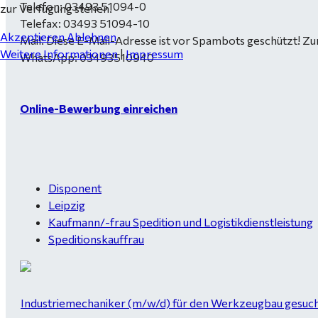
Telefon: 03493 51094-0
zur Verfügung stehen.
Telefax: 03493 51094-10
Akzeptieren
Ablehnen
Mail:
Diese E-Mail-Adresse ist vor Spambots geschützt! Zur
Weitere Informationen
|
Impressum
WhatsApp: 03493510940
Online-Bewerbung einreichen
Disponent
Leipzig
Kaufmann/-frau Spedition und Logistikdienstleistung
Speditionskauffrau
Industriemechaniker (m/w/d) für den Werkzeugbau gesucht