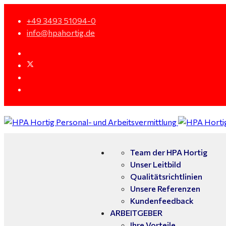
+49 3493 51094-0
info@hpahortig.de
Team der HPA Hortig
Unser Leitbild
Qualitätsrichtlinien
Unsere Referenzen
Kundenfeedback
ARBEITGEBER
Ihre Vorteile