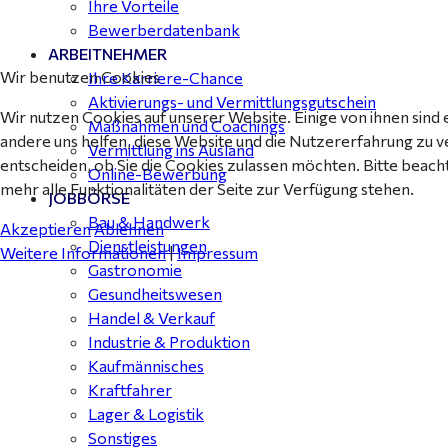
Ihre Vorteile
Bewerberdatenbank
ARBEITNEHMER
Wir benutzen Cookies
Ihre Karriere-Chance
Aktivierungs- und Vermittlungsgutschein
Wir nutzen Cookies auf unserer Website. Einige von ihnen sind 
Maßnahmen und Coachings
andere uns helfen, diese Website und die Nutzererfahrung zu v
Vermittlung ins Ausland
entscheiden, ob Sie die Cookies zulassen möchten. Bitte beach
Online-Bewerbung
mehr alle Funktionalitäten der Seite zur Verfügung stehen.
JOBBÖRSE
Bau & Handwerk
Akzeptieren
Ablehnen
Dienstleistungen
Weitere Informationen
|
Impressum
Gastronomie
Gesundheitswesen
Handel & Verkauf
Industrie & Produktion
Kaufmännisches
Kraftfahrer
Lager & Logistik
Sonstiges