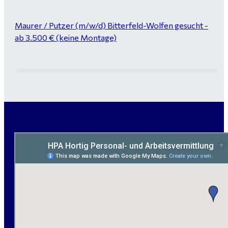
Maurer / Putzer (m/w/d) Bitterfeld-Wolfen gesucht -
ab 3.500 € (keine Montage)
handwerklicher Allrounder (m/w/d) für Bitterfeld-
Wolfen gesucht
Elektromeister / -techniker (m/w/d) Kalkulation /
Planung / Überwachung - Bitterfeld-Wolfen
Hausmeister (m/w/d) für ein festes Objekt in
Sandersdorf- Brehna gesucht