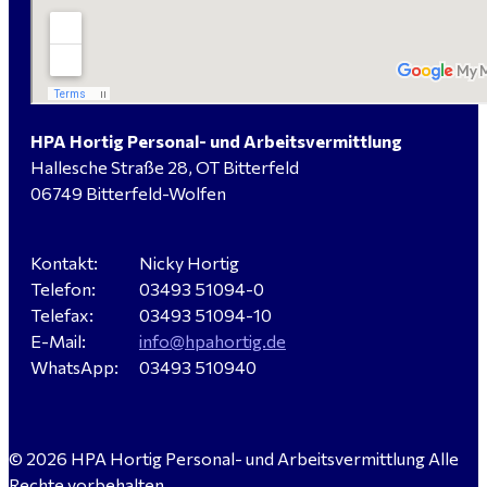
Verkäufer / Fachberater (m/w/d) - Baustoffe Fliesen -
für Dessau-Roßlau gesucht
HPA Hortig Personal- und Arbeitsvermittlung
Hallesche Straße 28, OT Bitterfeld
Servicemeister Kfz (m/w/d) - Bitterfeld-Wolfen
06749 Bitterfeld-Wolfen
gesucht - ab 4.500,00 €
Kontakt:
Nicky Hortig
Telefon:
03493 51094-0
WIG-Schweißer / Vorrichter (m/w/d) Anlagen- und
Telefax:
03493 51094-10
Rohrleitungsbau - Tagschicht - Leuna ab 20 €
E-Mail:
info@hpahortig.de
WhatsApp:
03493 510940
Kalkulator (m/w/d) mit technischen Erfahrungen
© 2026 HPA Hortig Personal- und Arbeitsvermittlung Alle
gesucht für Halle (Saale) - ab 4.000 €
Rechte vorbehalten.