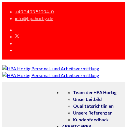
+49 3493 51094-0
info@hpahortig.de
Team der HPA Hortig
Unser Leitbild
Qualitätsrichtlinien
Unsere Referenzen
Kundenfeedback
ARBEITGEBER