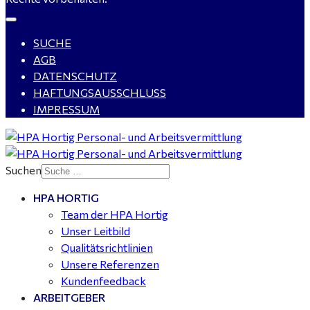
SUCHE
Buchhalter (m/w/d) für Halle (Saale) gesucht - TZ 20-
AGB
25
DATENSCHUTZ
HAFTUNGSAUSSCHLUSS
IMPRESSUM
Mitarbeiter Wohnungssanierung / Maler (m/w/d)
Dessau-Roßlau - ab 18,00 €
Suchen
HPA HORTIG
Koch (m/w/d) für Gaststätte in Kemberg gesucht
Team der HPA Hortig
Unser Leitbild
Qualitätsrichtlinien
Unsere Referenzen
Kundenfeedback
ARBEITGEBER