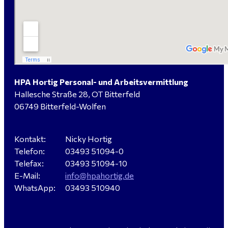
Elektromeister / -techniker (m/w/d) Kalkulation /
Planung / Überwachung - Bitterfeld-Wolfen
HPA Hortig Personal- und Arbeitsvermittlung
Hallesche Straße 28, OT Bitterfeld
Hausmeister (m/w/d) für ein festes Objekt in
06749 Bitterfeld-Wolfen
Sandersdorf- Brehna gesucht
Kontakt:
Nicky Hortig
Telefon:
03493 51094-0
Verkäufer / Fachberater (m/w/d) - Baustoffe Fliesen -
Telefax:
03493 51094-10
für Dessau-Roßlau gesucht
E-Mail:
info@hpahortig.de
WhatsApp:
03493 510940
Servicemeister Kfz (m/w/d) - Bitterfeld-Wolfen