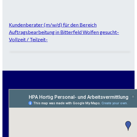
Kundenberater (m/w/d) für den Bereich
Auftragsbearbeitung in Bitterfeld Wolfen gesucht-
Vollzeit / Teilzeit-
Garten- und Landschaftsbauer (m/w/d) für Bitterfeld
gesucht - ab 3.000 €
Maurer / Putzer (m/w/d) Bitterfeld-Wolfen gesucht -
ab 3.500 € (keine Montage)
handwerklicher Allrounder (m/w/d) für Bitterfeld-
Wolfen gesucht