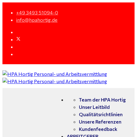
+49 3493 51094-0
info@hpahortig.de
Team der HPA Hortig
Unser Leitbild
Qualitätsrichtlinien
Unsere Referenzen
Kundenfeedback
ARBEITGEBER