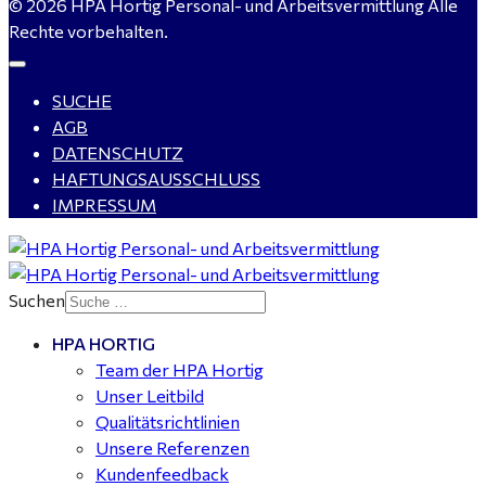
© 2026 HPA Hortig Personal- und Arbeitsvermittlung Alle
gesucht - ab 4.500,00 €
Rechte vorbehalten.
SUCHE
WIG-Schweißer / Vorrichter (m/w/d) Anlagen- und
AGB
Rohrleitungsbau - Tagschicht - Leuna ab 20 €
DATENSCHUTZ
HAFTUNGSAUSSCHLUSS
IMPRESSUM
Kalkulator (m/w/d) mit technischen Erfahrungen
gesucht für Halle (Saale) - ab 4.000 €
Suchen
HPA HORTIG
Buchhalter (m/w/d) für Halle (Saale) gesucht - TZ 20-
Team der HPA Hortig
25
Unser Leitbild
Qualitätsrichtlinien
Unsere Referenzen
Kundenfeedback