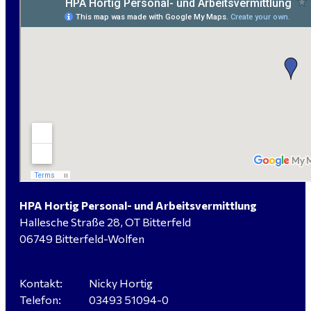
ab 3.500 € (keine Montage)
handwerklicher Allrounder (m/w/d) für Bitterfeld-
Wolfen gesucht
Elektromeister / -techniker (m/w/d) Kalkulation /
Planung / Überwachung - Bitterfeld-Wolfen
HPA Hortig Personal- und Arbeitsvermittlung
Hallesche Straße 28, OT Bitterfeld
Hausmeister (m/w/d) für ein festes Objekt in
06749 Bitterfeld-Wolfen
Sandersdorf- Brehna gesucht
Kontakt:
Nicky Hortig
Telefon:
03493 51094-0