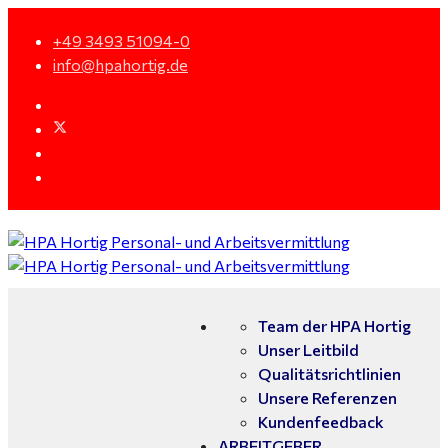
+49 3493 51094-0
info@hpahortig.de
Team der HPA Hortig
Unser Leitbild
Qualitätsrichtlinien
Unsere Referenzen
Kundenfeedback
ARBEITGEBER