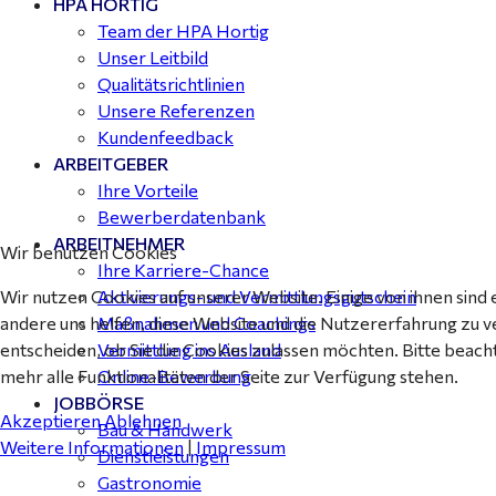
HPA HORTIG
Buchhalter (m/w/d) für Halle (Saale) gesucht - TZ 20-
Team der HPA Hortig
25
Unser Leitbild
Qualitätsrichtlinien
Unsere Referenzen
Kundenfeedback
ARBEITGEBER
Ihre Vorteile
Bewerberdatenbank
ARBEITNEHMER
Wir benutzen Cookies
Ihre Karriere-Chance
Wir nutzen Cookies auf unserer Website. Einige von ihnen sind 
Aktivierungs- und Vermittlungsgutschein
andere uns helfen, diese Website und die Nutzererfahrung zu v
Maßnahmen und Coachings
entscheiden, ob Sie die Cookies zulassen möchten. Bitte beach
Vermittlung ins Ausland
mehr alle Funktionalitäten der Seite zur Verfügung stehen.
Online-Bewerbung
JOBBÖRSE
Akzeptieren
Ablehnen
Bau & Handwerk
Weitere Informationen
|
Impressum
Dienstleistungen
Gastronomie