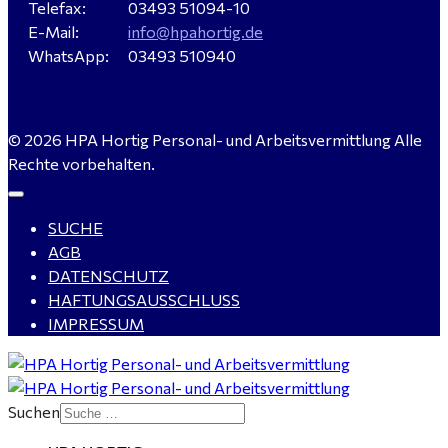
Verkäufer / Fachberater (m/w/d) - Baustoffe Fliesen -
Telefax:
03493 51094-10
für Dessau-Roßlau gesucht
E-Mail:
info@hpahortig.de
WhatsApp:
03493 510940
Servicemeister Kfz (m/w/d) - Bitterfeld-Wolfen
© 2026 HPA Hortig Personal- und Arbeitsvermittlung Alle
gesucht - ab 4.500,00 €
Rechte vorbehalten.
SUCHE
WIG-Schweißer / Vorrichter (m/w/d) Anlagen- und
AGB
Rohrleitungsbau - Tagschicht - Leuna ab 20 €
DATENSCHUTZ
HAFTUNGSAUSSCHLUSS
IMPRESSUM
Kalkulator (m/w/d) mit technischen Erfahrungen
gesucht für Halle (Saale) - ab 4.000 €
Suchen