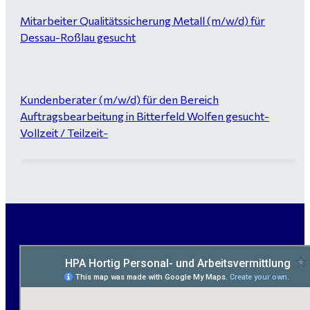
Mitarbeiter Qualitätssicherung Metall (m/w/d) für
Dessau-Roßlau gesucht
Kundenberater (m/w/d) für den Bereich
Auftragsbearbeitung in Bitterfeld Wolfen gesucht-
Vollzeit / Teilzeit-
Garten- und Landschaftsbauer (m/w/d) für Bitterfeld
gesucht - ab 3.000 €
Maurer / Putzer (m/w/d) Bitterfeld-Wolfen gesucht -
ab 3.500 € (keine Montage)