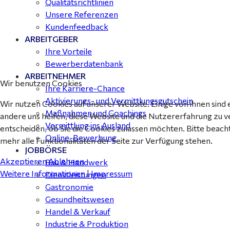
Qualitätsrichtlinien
Unsere Referenzen
Kundenfeedback
ARBEITGEBER
Ihre Vorteile
Bewerberdatenbank
ARBEITNEHMER
Wir benutzen Cookies
Ihre Karriere-Chance
Aktivierungs- und Vermittlungsgutschein
Wir nutzen Cookies auf unserer Website. Einige von ihnen sind 
Maßnahmen und Coachings
andere uns helfen, diese Website und die Nutzererfahrung zu v
Vermittlung ins Ausland
entscheiden, ob Sie die Cookies zulassen möchten. Bitte beach
Online-Bewerbung
mehr alle Funktionalitäten der Seite zur Verfügung stehen.
JOBBÖRSE
Akzeptieren
Ablehnen
Bau & Handwerk
Weitere Informationen
|
Impressum
Dienstleistungen
Gastronomie
Gesundheitswesen
Handel & Verkauf
Industrie & Produktion