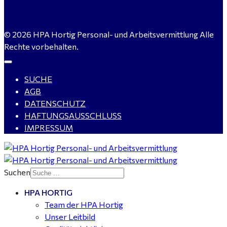
Servicemeister Kfz (m/w/d) - Bitterfeld-Wolfen
© 2026 HPA Hortig Personal- und Arbeitsvermittlung Alle
gesucht - ab 4.500,00 €
Rechte vorbehalten.
SUCHE
WIG-Schweißer / Vorrichter (m/w/d) Anlagen- und
AGB
Rohrleitungsbau - Tagschicht - Leuna ab 20 €
DATENSCHUTZ
HAFTUNGSAUSSCHLUSS
IMPRESSUM
Kalkulator (m/w/d) mit technischen Erfahrungen
gesucht für Halle (Saale) - ab 4.000 €
Suchen
HPA HORTIG
Buchhalter (m/w/d) für Halle (Saale) gesucht - TZ 20-
Team der HPA Hortig
25
Unser Leitbild