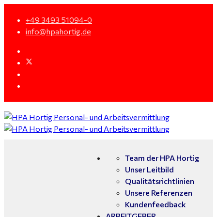
+49 3493 51094-0
info@hpahortig.de
Team der HPA Hortig
Unser Leitbild
Qualitätsrichtlinien
Unsere Referenzen
Kundenfeedback
ARBEITGEBER