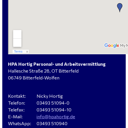
handwerklicher Allrounder (m/w/d) für Bitterfeld-
Wolfen gesucht
Elektromeister / -techniker (m/w/d) Kalkulation /
Planung / Überwachung - Bitterfeld-Wolfen
HPA Hortig Personal- und Arbeitsvermittlung
Hallesche Straße 28, OT Bitterfeld
Hausmeister (m/w/d) für ein festes Objekt in
06749 Bitterfeld-Wolfen
Sandersdorf- Brehna gesucht
Kontakt:
Nicky Hortig
Telefon:
03493 51094-0
Verkäufer / Fachberater (m/w/d) - Baustoffe Fliesen -
Telefax:
03493 51094-10
für Dessau-Roßlau gesucht
E-Mail:
info@hpahortig.de
WhatsApp:
03493 510940