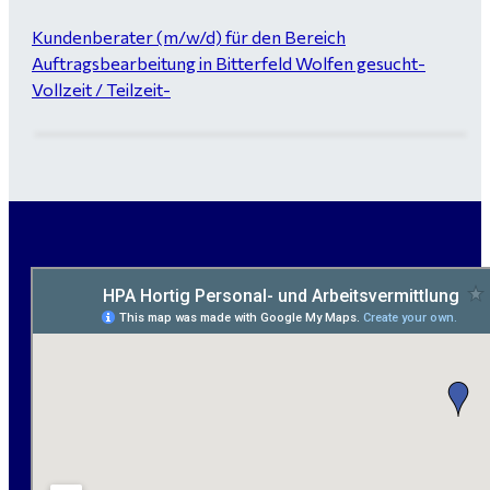
Kundenberater (m/w/d) für den Bereich
Auftragsbearbeitung in Bitterfeld Wolfen gesucht-
Vollzeit / Teilzeit-
Garten- und Landschaftsbauer (m/w/d) für Bitterfeld
gesucht - ab 3.000 €
Maurer / Putzer (m/w/d) Bitterfeld-Wolfen gesucht -
ab 3.500 € (keine Montage)
handwerklicher Allrounder (m/w/d) für Bitterfeld-
Wolfen gesucht