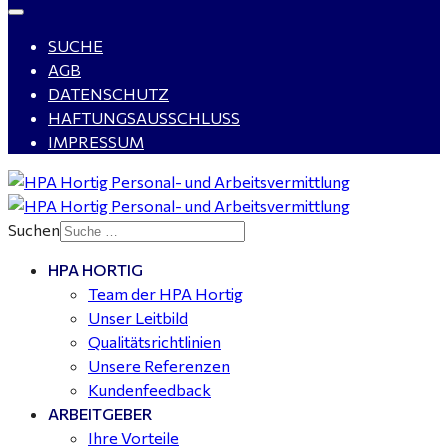
SUCHE
WIG-Schweißer / Vorrichter (m/w/d) Anlagen- und
AGB
Rohrleitungsbau - Tagschicht - Leuna ab 20 €
DATENSCHUTZ
HAFTUNGSAUSSCHLUSS
IMPRESSUM
Kalkulator (m/w/d) mit technischen Erfahrungen
gesucht für Halle (Saale) - ab 4.000 €
Suchen
HPA HORTIG
Buchhalter (m/w/d) für Halle (Saale) gesucht - TZ 20-
Team der HPA Hortig
25
Unser Leitbild
Qualitätsrichtlinien
Unsere Referenzen
Kundenfeedback
ARBEITGEBER
Ihre Vorteile