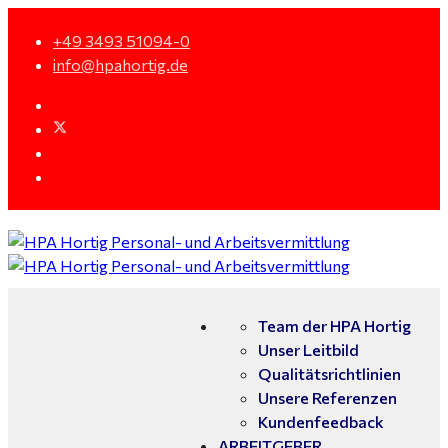
+49 3493 51094-0
info@hpahortig.de
Team der HPA Hortig
Unser Leitbild
Qualitätsrichtlinien
Unsere Referenzen
Kundenfeedback
ARBEITGEBER