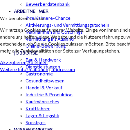
Bewerberdatenbank
ARBEITNEHMER
Ihre Karriere-Chance
Wir benutzen Cookies
Aktivierungs- und Vermittlungsgutschein
Wir nutzen Cookies auf unserer Website. Einige von ihnen sind 
Maßnahmen und Coachings
andere uns helfen, diese Website und die Nutzererfahrung zu v
Vermittlung ins Ausland
entscheiden, ob Sie die Cookies zulassen möchten. Bitte beach
Online-Bewerbung
mehr alle Funktionalitäten der Seite zur Verfügung stehen.
JOBBÖRSE
Bau & Handwerk
Akzeptieren
Ablehnen
Dienstleistungen
Weitere Informationen
|
Impressum
Gastronomie
Gesundheitswesen
Handel & Verkauf
Industrie & Produktion
Kaufmännisches
Kraftfahrer
Lager & Logistik
Sonstiges
WISSENSWERTES