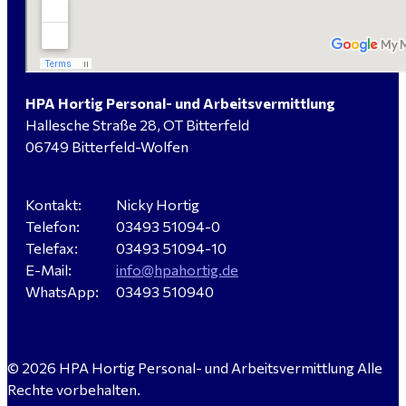
Elektromeister / -techniker (m/w/d) Kalkulation /
Planung / Überwachung - Bitterfeld-Wolfen
HPA Hortig Personal- und Arbeitsvermittlung
Hallesche Straße 28, OT Bitterfeld
Hausmeister (m/w/d) für ein festes Objekt in
06749 Bitterfeld-Wolfen
Sandersdorf- Brehna gesucht
Kontakt:
Nicky Hortig
Telefon:
03493 51094-0
Verkäufer / Fachberater (m/w/d) - Baustoffe Fliesen -
Telefax:
03493 51094-10
für Dessau-Roßlau gesucht
E-Mail:
info@hpahortig.de
WhatsApp:
03493 510940
Servicemeister Kfz (m/w/d) - Bitterfeld-Wolfen
© 2026 HPA Hortig Personal- und Arbeitsvermittlung Alle
gesucht - ab 4.500,00 €
Rechte vorbehalten.