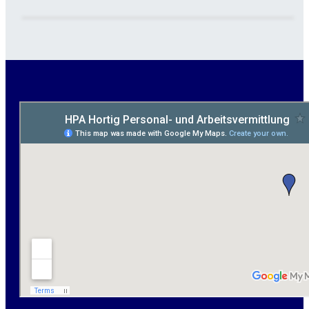
Garten- und Landschaftsbauer (m/w/d) für Bitterfeld
gesucht - ab 3.000 €
Maurer / Putzer (m/w/d) Bitterfeld-Wolfen gesucht -
ab 3.500 € (keine Montage)
handwerklicher Allrounder (m/w/d) für Bitterfeld-
Wolfen gesucht
Elektromeister / -techniker (m/w/d) Kalkulation /
Planung / Überwachung - Bitterfeld-Wolfen