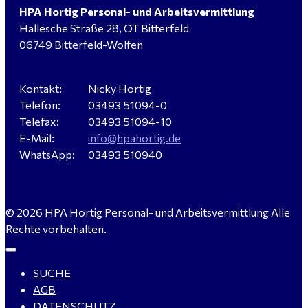
HPA Hortig Personal- und Arbeitsvermittlung
Hallesche Straße 28, OT Bitterfeld
Hausmeister (m/w/d) für ein festes Objekt in
06749 Bitterfeld-Wolfen
Sandersdorf- Brehna gesucht
Kontakt:
Nicky Hortig
Telefon:
03493 51094-0
Verkäufer / Fachberater (m/w/d) - Baustoffe Fliesen -
Telefax:
03493 51094-10
für Dessau-Roßlau gesucht
E-Mail:
info@hpahortig.de
WhatsApp:
03493 510940
Servicemeister Kfz (m/w/d) - Bitterfeld-Wolfen
© 2026 HPA Hortig Personal- und Arbeitsvermittlung Alle
gesucht - ab 4.500,00 €
Rechte vorbehalten.
SUCHE
WIG-Schweißer / Vorrichter (m/w/d) Anlagen- und
AGB
Rohrleitungsbau - Tagschicht - Leuna ab 20 €
DATENSCHUTZ