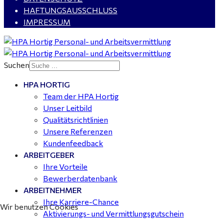
HAFTUNGSAUSSCHLUSS
IMPRESSUM
Kalkulator (m/w/d) mit technischen Erfahrungen
gesucht für Halle (Saale) - ab 4.000 €
Suchen
HPA HORTIG
Buchhalter (m/w/d) für Halle (Saale) gesucht - TZ 20-
Team der HPA Hortig
25
Unser Leitbild
Qualitätsrichtlinien
Unsere Referenzen
Kundenfeedback
ARBEITGEBER
Ihre Vorteile
Bewerberdatenbank
ARBEITNEHMER
Ihre Karriere-Chance
Wir benutzen Cookies
Aktivierungs- und Vermittlungsgutschein