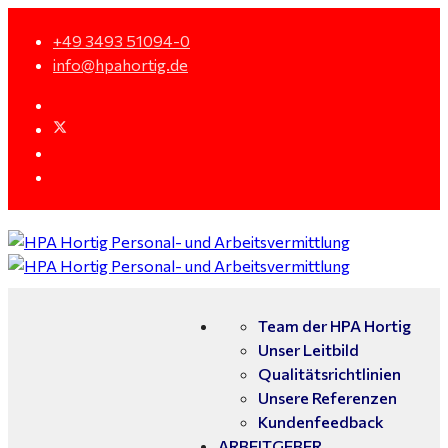
+49 3493 51094-0
info@hpahortig.de
Team der HPA Hortig
Unser Leitbild
Qualitätsrichtlinien
Unsere Referenzen
Kundenfeedback
ARBEITGEBER