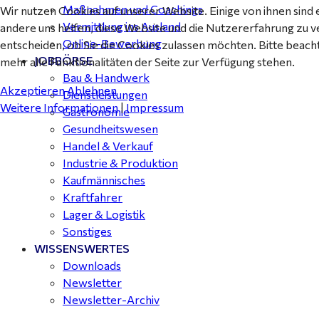
Maßnahmen und Coachings
Wir nutzen Cookies auf unserer Website. Einige von ihnen sind 
Vermittlung ins Ausland
andere uns helfen, diese Website und die Nutzererfahrung zu v
Online-Bewerbung
entscheiden, ob Sie die Cookies zulassen möchten. Bitte beach
JOBBÖRSE
mehr alle Funktionalitäten der Seite zur Verfügung stehen.
Bau & Handwerk
Akzeptieren
Ablehnen
Dienstleistungen
Weitere Informationen
|
Impressum
Gastronomie
Gesundheitswesen
Handel & Verkauf
Industrie & Produktion
Kaufmännisches
Kraftfahrer
Lager & Logistik
Sonstiges
WISSENSWERTES
Downloads
Newsletter
Newsletter-Archiv