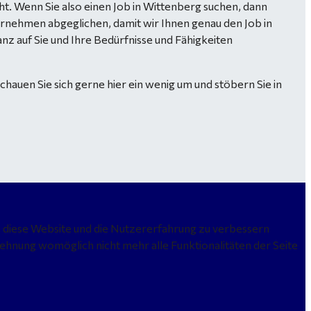
. Wenn Sie also einen Job in Wittenberg suchen, dann
ernehmen abgeglichen, damit wir Ihnen genau den Job in
nz auf Sie und Ihre Bedürfnisse und Fähigkeiten
hauen Sie sich gerne hier ein wenig um und stöbern Sie in
n, diese Website und die Nutzererfahrung zu verbessern
lehnung womöglich nicht mehr alle Funktionalitäten der Seite