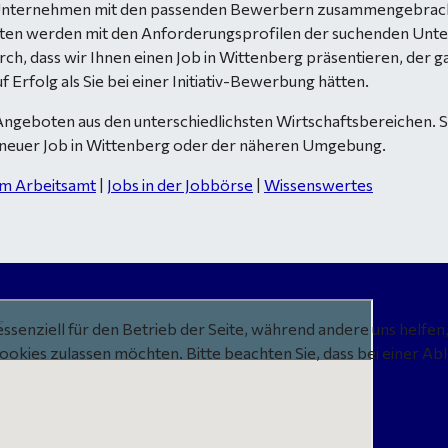
he Unternehmen mit den passenden Bewerbern zusammengebracht
keiten werden mit den Anforderungsprofilen der suchenden Unt
h, dass wir Ihnen einen Job in Wittenberg präsentieren, der ga
f Erfolg als Sie bei einer Initiativ-Bewerbung hätten.
Angeboten aus den unterschiedlichsten Wirtschaftsbereichen. Sc
Ihr neuer Job in Wittenberg oder der näheren Umgebung.
om Arbeitsamt
|
Jobs in der Jobbörse
|
Wissenswertes
essenziell für den Betrieb der Seite, während andere uns helfe
Cookies zulassen möchten. Bitte beachten Sie, dass bei einer Ab