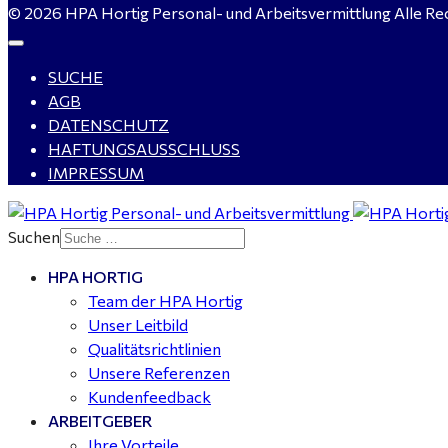
© 2026 HPA Hortig Personal- und Arbeitsvermittlung Alle Re
SUCHE
AGB
DATENSCHUTZ
HAFTUNGSAUSSCHLUSS
IMPRESSUM
Suchen
HPA HORTIG
Team der HPA Hortig
Unser Leitbild
Qualitätsrichtlinien
Unsere Referenzen
Kundenfeedback
ARBEITGEBER
Ihre Vorteile