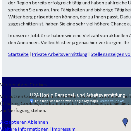
der Region bereits erfolgreich tätig und haben zahlreic
sprechen Sie uns an. Ihre Fähigkeiten und bisherige Tätig
Wittenberg präsentieren können, der zu Ihnen passt. Dadurc
zugeschnitten ist, haben Sie eine sehr viel höhere Chance au
In unserer Jobbörse haben wir eine Vielzahl von aktuellen 
den Annoncen. Vielleicht ist er ja genau hier verborgen, 
Startseite
|
Private Arbeitsvermittlung
|
Stellenanzeigen v
Wir benutzen Cookies
Wir nutzen Cookies auf unserer Website. Einige von ihnen sind 
(Tracking Cookies). Sie können selbst entscheiden, ob Sie die 
zur Verfügung stehen.
Akzeptieren
Ablehnen
Weitere Informationen
|
Impressum