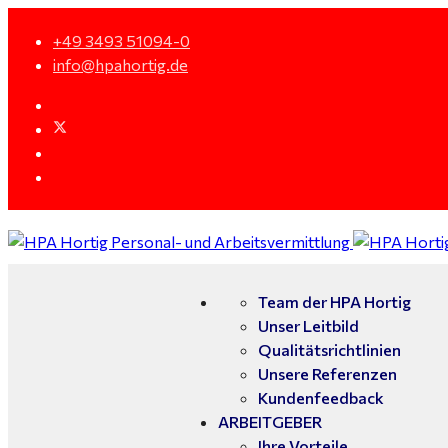
+49 3493 51094-0
info@hpahortig.de
Team der HPA Hortig
Unser Leitbild
Qualitätsrichtlinien
Unsere Referenzen
Kundenfeedback
ARBEITGEBER
Ihre Vorteile