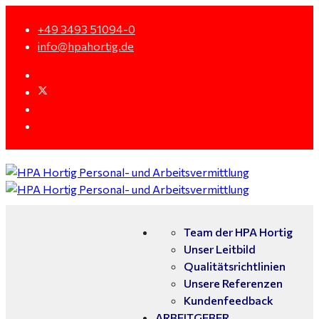
+49 3493 51094-0
info@hpahortig.de
Team der HPA Hortig
Unser Leitbild
Qualitätsrichtlinien
Unsere Referenzen
Kundenfeedback
ARBEITGEBER