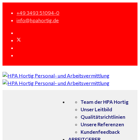
+49 3493 51094-0
info@hpahortig.de
Team der HPA Hortig
Unser Leitbild
Qualitätsrichtlinien
Unsere Referenzen
Kundenfeedback
ARBEITGEBER