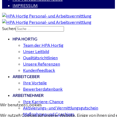
IMPRESSUM
Buchhalter (m/w/d) für Halle (Saale) gesucht - TZ 20-
25
Suchen
HPA HORTIG
Mitarbeiter Wohnungssanierung / Maler (m/w/d)
Team der HPA Hortig
Dessau-Roßlau - ab 18,00 €
Unser Leitbild
Qualitätsrichtlinien
Unsere Referenzen
Kundenfeedback
ARBEITGEBER
Ihre Vorteile
Bewerberdatenbank
ARBEITNEHMER
Ihre Karriere-Chance
Wir benutzen Cookies
Aktivierungs- und Vermittlungsgutschein
Maßnahmen und Coachings
Wir nutzen Cookies auf unserer Website. Einige von ihnen sind 