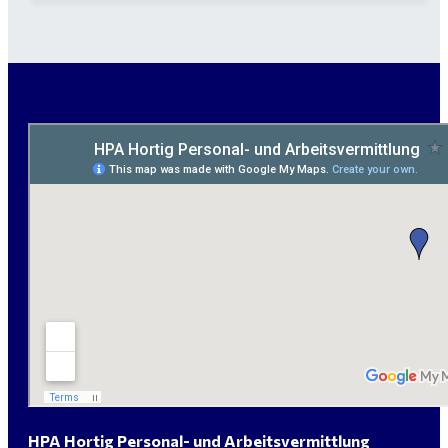
Maurer / Putzer (m/w/d) Bitterfeld-Wolfen gesucht -
ab 3.500 € (keine Montage)
handwerklicher Allrounder (m/w/d) für Bitterfeld-
Wolfen gesucht
Elektromeister / -techniker (m/w/d) Kalkulation /
Planung / Überwachung - Bitterfeld-Wolfen
Hausmeister (m/w/d) für ein festes Objekt in
Sandersdorf- Brehna gesucht
HPA Hortig Personal- und Arbeitsvermittlung