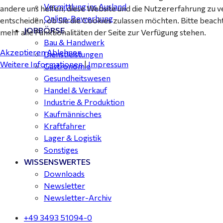
Vermittlung ins Ausland
andere uns helfen, diese Website und die Nutzererfahrung zu v
Online-Bewerbung
entscheiden, ob Sie die Cookies zulassen möchten. Bitte beach
JOBBÖRSE
mehr alle Funktionalitäten der Seite zur Verfügung stehen.
Bau & Handwerk
Akzeptieren
Ablehnen
Dienstleistungen
Weitere Informationen
|
Impressum
Gastronomie
Gesundheitswesen
Handel & Verkauf
Industrie & Produktion
Kaufmännisches
Kraftfahrer
Lager & Logistik
Sonstiges
WISSENSWERTES
Downloads
Newsletter
Newsletter-Archiv
+49 3493 51094-0