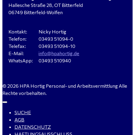
Hallesche Straße 28, OT Bitterfeld
Verkäufer / Fachberater (m/w/d) - Baustoffe Fliesen -
06749 Bitterfeld-Wolfen
für Dessau-Roßlau gesucht
Kontakt:
Nicky Hortig
Telefon:
03493 51094-0
Servicemeister Kfz (m/w/d) - Bitterfeld-Wolfen
Telefax:
03493 51094-10
gesucht - ab 4.500,00 €
E-Mail:
info@hpahortig.de
WhatsApp:
03493 510940
WIG-Schweißer / Vorrichter (m/w/d) Anlagen- und
© 2026 HPA Hortig Personal- und Arbeitsvermittlung Alle
Rohrleitungsbau - Tagschicht - Leuna ab 20 €
Rechte vorbehalten.
SUCHE
Kalkulator (m/w/d) mit technischen Erfahrungen
AGB
gesucht für Halle (Saale) - ab 4.000 €
DATENSCHUTZ
HAFTUNGSAUSSCHLUSS