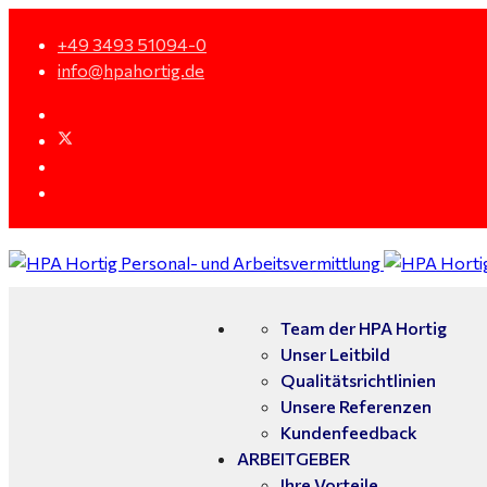
+49 3493 51094-0
info@hpahortig.de
Team der HPA Hortig
Unser Leitbild
Qualitätsrichtlinien
Unsere Referenzen
Kundenfeedback
ARBEITGEBER
Ihre Vorteile