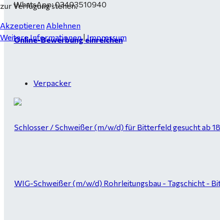
WhatsApp: 03493510940
zur Verfügung stehen.
Akzeptieren
Ablehnen
Weitere Informationen
|
Impressum
Online-Bewerbung einreichen
Verpacker
Schlosser / Schweißer (m/w/d) für Bitterfeld gesucht ab 1
WIG-Schweißer (m/w/d) Rohrleitungsbau - Tagschicht - Bi