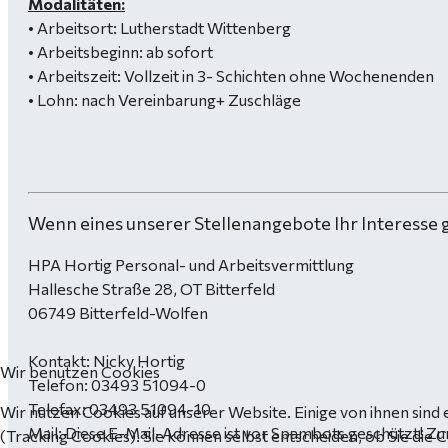
Modalitäten:
• Arbeitsort: Lutherstadt Wittenberg
• Arbeitsbeginn: ab sofort
• Arbeitszeit: Vollzeit in 3- Schichten ohne Wochenenden
• Lohn: nach Vereinbarung+ Zuschläge
Wenn eines unserer Stellenangebote Ihr Interesse 
HPA Hortig Personal- und Arbeitsvermittlung
Hallesche Straße 28, OT Bitterfeld
06749 Bitterfeld-Wolfen
Kontakt: Nicky Hortig
Wir benutzen Cookies
Telefon: 03493 51094-0
Telefax: 03493 51094-10
Wir nutzen Cookies auf unserer Website. Einige von ihnen sind 
Mail:
Diese E-Mail-Adresse ist vor Spambots geschützt! Zur
(Tracking Cookies). Sie können selbst entscheiden, ob Sie die 