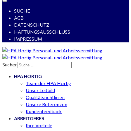
SUCHE
Buchhalter (m/w/d) für Halle (Saale) gesucht - TZ 20-
AGB
25
DATENSCHUTZ
HAFTUNGSAUSSCHLUSS
IMPRESSUM
Mitarbeiter Wohnungssanierung / Maler (m/w/d)
Dessau-Roßlau - ab 18,00 €
Suchen
HPA HORTIG
Koch (m/w/d) für Gaststätte in Kemberg gesucht
Team der HPA Hortig
Unser Leitbild
Qualitätsrichtlinien
Unsere Referenzen
Kundenfeedback
ARBEITGEBER
Ihre Vorteile