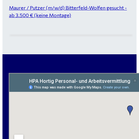
Maurer / Putzer (m/w/d) Bitterfeld-Wolfen gesucht -
ab 3.500 € (keine Montage)
handwerklicher Allrounder (m/w/d) für Bitterfeld-
Wolfen gesucht
Elektromeister / -techniker (m/w/d) Kalkulation /
Planung / Überwachung - Bitterfeld-Wolfen
Hausmeister (m/w/d) für ein festes Objekt in
Sandersdorf- Brehna gesucht