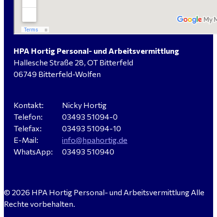
Verkäufer / Fachberater (m/w/d) - Baustoffe Fliesen -
für Dessau-Roßlau gesucht
HPA Hortig Personal- und Arbeitsvermittlung
Hallesche Straße 28, OT Bitterfeld
Servicemeister Kfz (m/w/d) - Bitterfeld-Wolfen
06749 Bitterfeld-Wolfen
gesucht - ab 4.500,00 €
Kontakt:
Nicky Hortig
Telefon:
03493 51094-0
WIG-Schweißer / Vorrichter (m/w/d) Anlagen- und
Telefax:
03493 51094-10
Rohrleitungsbau - Tagschicht - Leuna ab 20 €
E-Mail:
info@hpahortig.de
WhatsApp:
03493 510940
Kalkulator (m/w/d) mit technischen Erfahrungen
© 2026 HPA Hortig Personal- und Arbeitsvermittlung Alle
gesucht für Halle (Saale) - ab 4.000 €
Rechte vorbehalten.