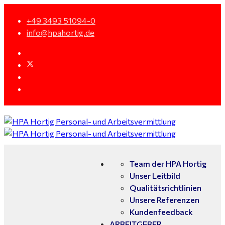
+49 3493 51094-0
info@hpahortig.de
Team der HPA Hortig
Unser Leitbild
Qualitätsrichtlinien
Unsere Referenzen
Kundenfeedback
ARBEITGEBER