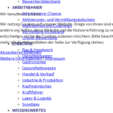
Bewerberdatenbank
ARBEITNEHMER
Ihre Karriere-Chance
Wir benutzen Cookies
Aktivierungs- und Vermittlungsgutschein
Wir nutzen Cookies auf unserer Website. Einige von ihnen sind 
Maßnahmen und Coachings
andere uns helfen, diese Website und die Nutzererfahrung zu v
Vermittlung ins Ausland
entscheiden, ob Sie die Cookies zulassen möchten. Bitte beach
Online-Bewerbung
mehr alle Funktionalitäten der Seite zur Verfügung stehen.
JOBBÖRSE
Bau & Handwerk
Akzeptieren
Ablehnen
Dienstleistungen
Weitere Informationen
|
Impressum
Gastronomie
Gesundheitswesen
Handel & Verkauf
Industrie & Produktion
Kaufmännisches
Kraftfahrer
Lager & Logistik
Sonstiges
WISSENSWERTES