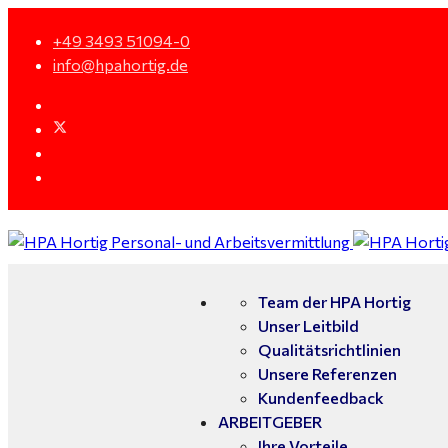
+49 3493 51094-0
info@hpahortig.de
Team der HPA Hortig
Unser Leitbild
Qualitätsrichtlinien
Unsere Referenzen
Kundenfeedback
ARBEITGEBER
Ihre Vorteile