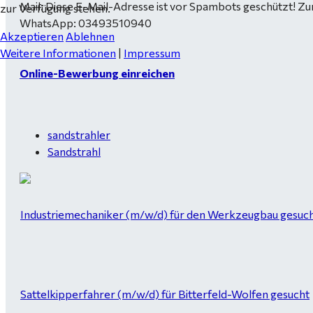
Mail:
Diese E-Mail-Adresse ist vor Spambots geschützt! Zur
zur Verfügung stehen.
WhatsApp: 03493510940
Akzeptieren
Ablehnen
Weitere Informationen
|
Impressum
Online-Bewerbung einreichen
sandstrahler
Sandstrahl
Industriemechaniker (m/w/d) für den Werkzeugbau gesucht
Sattelkipperfahrer (m/w/d) für Bitterfeld-Wolfen gesucht