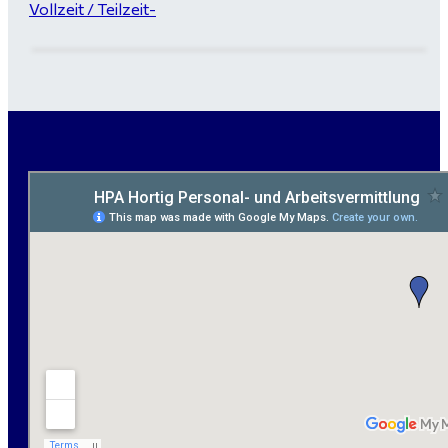
Vollzeit / Teilzeit-
Garten- und Landschaftsbauer (m/w/d) für Bitterfeld
gesucht - ab 3.000 €
Maurer / Putzer (m/w/d) Bitterfeld-Wolfen gesucht -
ab 3.500 € (keine Montage)
handwerklicher Allrounder (m/w/d) für Bitterfeld-
Wolfen gesucht
Elektromeister / -techniker (m/w/d) Kalkulation /
Planung / Überwachung - Bitterfeld-Wolfen