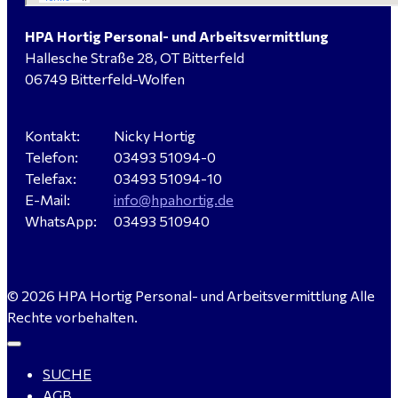
HPA Hortig Personal- und Arbeitsvermittlung
Hallesche Straße 28, OT Bitterfeld
Hausmeister (m/w/d) für ein festes Objekt in
06749 Bitterfeld-Wolfen
Sandersdorf- Brehna gesucht
Kontakt:
Nicky Hortig
Telefon:
03493 51094-0
Verkäufer / Fachberater (m/w/d) - Baustoffe Fliesen -
Telefax:
03493 51094-10
für Dessau-Roßlau gesucht
E-Mail:
info@hpahortig.de
WhatsApp:
03493 510940
Servicemeister Kfz (m/w/d) - Bitterfeld-Wolfen
© 2026 HPA Hortig Personal- und Arbeitsvermittlung Alle
gesucht - ab 4.500,00 €
Rechte vorbehalten.
SUCHE
WIG-Schweißer / Vorrichter (m/w/d) Anlagen- und
AGB