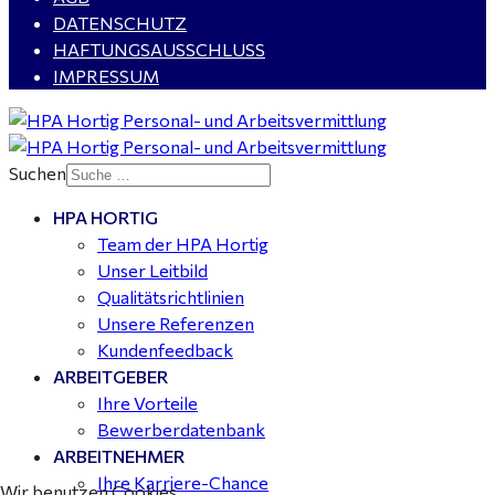
Rohrleitungsbau - Tagschicht - Leuna ab 20 €
DATENSCHUTZ
HAFTUNGSAUSSCHLUSS
IMPRESSUM
Kalkulator (m/w/d) mit technischen Erfahrungen
gesucht für Halle (Saale) - ab 4.000 €
Suchen
HPA HORTIG
Buchhalter (m/w/d) für Halle (Saale) gesucht - TZ 20-
Team der HPA Hortig
25
Unser Leitbild
Qualitätsrichtlinien
Unsere Referenzen
Kundenfeedback
ARBEITGEBER
Ihre Vorteile
Bewerberdatenbank
ARBEITNEHMER
Ihre Karriere-Chance
Wir benutzen Cookies