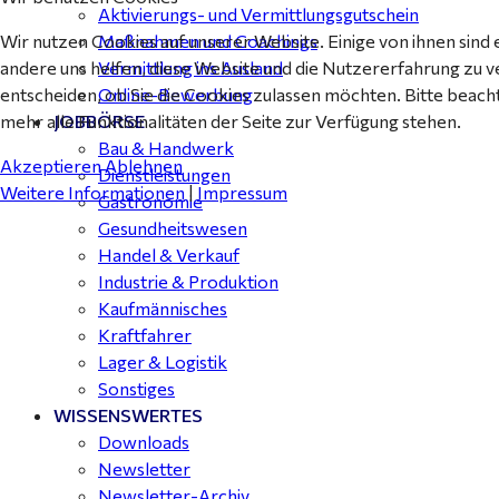
Aktivierungs- und Vermittlungsgutschein
Wir nutzen Cookies auf unserer Website. Einige von ihnen sind 
Maßnahmen und Coachings
andere uns helfen, diese Website und die Nutzererfahrung zu v
Vermittlung ins Ausland
entscheiden, ob Sie die Cookies zulassen möchten. Bitte beach
Online-Bewerbung
mehr alle Funktionalitäten der Seite zur Verfügung stehen.
JOBBÖRSE
Bau & Handwerk
Akzeptieren
Ablehnen
Dienstleistungen
Weitere Informationen
|
Impressum
Gastronomie
Gesundheitswesen
Handel & Verkauf
Industrie & Produktion
Kaufmännisches
Kraftfahrer
Lager & Logistik
Sonstiges
WISSENSWERTES
Downloads
Newsletter
Newsletter-Archiv