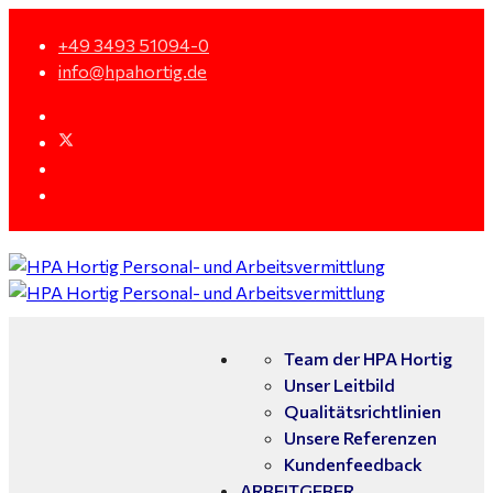
+49 3493 51094-0
info@hpahortig.de
Team der HPA Hortig
Unser Leitbild
Qualitätsrichtlinien
Unsere Referenzen
Kundenfeedback
ARBEITGEBER