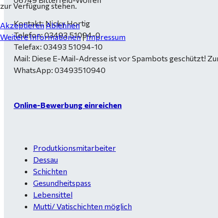
zur Verfügung stehen.
Kontakt: Nicky Hortig
Akzeptieren
Ablehnen
Telefon: 03493 51094-0
Weitere Informationen
|
Impressum
Telefax: 03493 51094-10
Mail:
Diese E-Mail-Adresse ist vor Spambots geschützt! Zur
WhatsApp: 03493510940
Online-Bewerbung einreichen
Produtkionsmitarbeiter
Dessau
Schichten
Gesundheitspass
Lebensittel
Mutti/ Vatischichten möglich