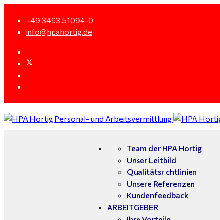
+49 3493 51094-0
info@hpahortig.de
Team der HPA Hortig
Unser Leitbild
Qualitätsrichtlinien
Unsere Referenzen
Kundenfeedback
ARBEITGEBER
Ihre Vorteile