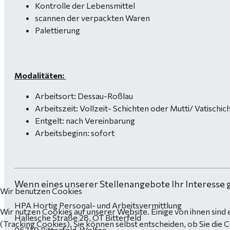
Kontrolle der Lebensmittel
scannen der verpackten Waren
Palettierung
Modalitäten:
Arbeitsort: Dessau-Roßlau
Arbeitszeit: Vollzeit- Schichten oder Mutti/ Vatischi
Entgelt: nach Vereinbarung
Arbeitsbeginn: sofort
Wenn eines unserer Stellenangebote Ihr Interesse 
Wir benutzen Cookies
HPA Hortig Personal- und Arbeitsvermittlung
Wir nutzen Cookies auf unserer Website. Einige von ihnen sind 
Hallesche Straße 28, OT Bitterfeld
(Tracking Cookies). Sie können selbst entscheiden, ob Sie die 
06749 Bitterfeld-Wolfen