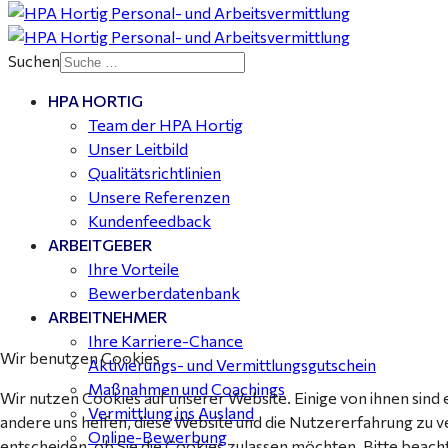
25
Suchen
HPA HORTIG
Mitarbeiter Wohnungssanierung / Maler (m/w/d)
Team der HPA Hortig
Dessau-Roßlau - ab 18,00 €
Unser Leitbild
Qualitätsrichtlinien
Unsere Referenzen
Kundenfeedback
ARBEITGEBER
Ihre Vorteile
Bewerberdatenbank
ARBEITNEHMER
Ihre Karriere-Chance
Wir benutzen Cookies
Aktivierungs- und Vermittlungsgutschein
Maßnahmen und Coachings
Wir nutzen Cookies auf unserer Website. Einige von ihnen sind 
Vermittlung ins Ausland
andere uns helfen, diese Website und die Nutzererfahrung zu v
Online-Bewerbung
entscheiden, ob Sie die Cookies zulassen möchten. Bitte beach