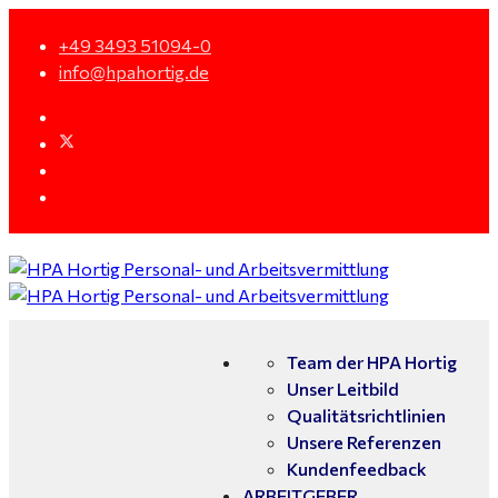
+49 3493 51094-0
info@hpahortig.de
Team der HPA Hortig
Unser Leitbild
Qualitätsrichtlinien
Unsere Referenzen
Kundenfeedback
ARBEITGEBER