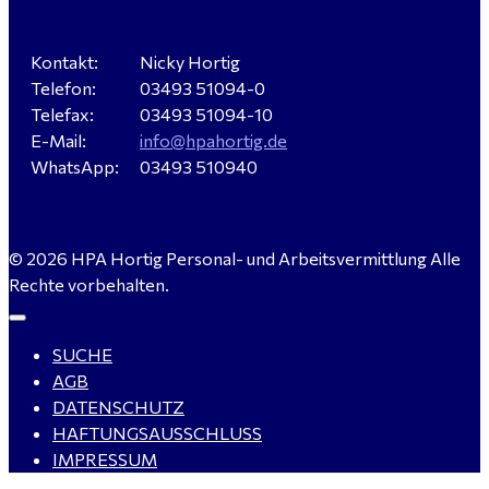
für Dessau-Roßlau gesucht
Kontakt:
Nicky Hortig
Telefon:
03493 51094-0
Servicemeister Kfz (m/w/d) - Bitterfeld-Wolfen
Telefax:
03493 51094-10
gesucht - ab 4.500,00 €
E-Mail:
info@hpahortig.de
WhatsApp:
03493 510940
WIG-Schweißer / Vorrichter (m/w/d) Anlagen- und
© 2026 HPA Hortig Personal- und Arbeitsvermittlung Alle
Rohrleitungsbau - Tagschicht - Leuna ab 20 €
Rechte vorbehalten.
SUCHE
Kalkulator (m/w/d) mit technischen Erfahrungen
AGB
gesucht für Halle (Saale) - ab 4.000 €
DATENSCHUTZ
HAFTUNGSAUSSCHLUSS
IMPRESSUM
Buchhalter (m/w/d) für Halle (Saale) gesucht - TZ 20-