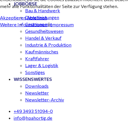
JOBBÖRSE
mehr alle Funktionalitäten der Seite zur Verfügung stehen.
Bau & Handwerk
Dienstleistungen
Akzeptieren
Ablehnen
Gastronomie
Weitere Informationen
|
Impressum
Gesundheitswesen
Handel & Verkauf
Industrie & Produktion
Kaufmännisches
Kraftfahrer
Lager & Logistik
Sonstiges
WISSENSWERTES
Downloads
Newsletter
Newsletter-Archiv
+49 3493 51094-0
info@hpahortig.de