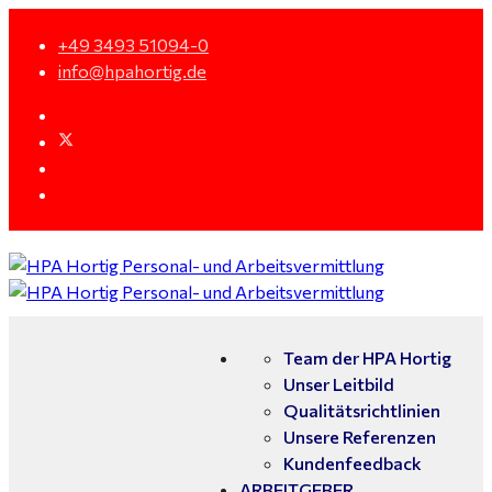
+49 3493 51094-0
info@hpahortig.de
Team der HPA Hortig
Unser Leitbild
Qualitätsrichtlinien
Unsere Referenzen
Kundenfeedback
ARBEITGEBER