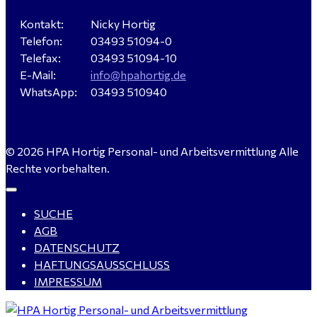
Kontakt:
Nicky Hortig
Telefon:
03493 51094-0
Servicemeister Kfz (m/w/d) - Bitterfeld-Wolfen
Telefax:
03493 51094-10
gesucht - ab 4.500,00 €
E-Mail:
info@hpahortig.de
WhatsApp:
03493 510940
WIG-Schweißer / Vorrichter (m/w/d) Anlagen- und
© 2026 HPA Hortig Personal- und Arbeitsvermittlung Alle
Rohrleitungsbau - Tagschicht - Leuna ab 20 €
Rechte vorbehalten.
SUCHE
Kalkulator (m/w/d) mit technischen Erfahrungen
AGB
gesucht für Halle (Saale) - ab 4.000 €
DATENSCHUTZ
HAFTUNGSAUSSCHLUSS
IMPRESSUM
Buchhalter (m/w/d) für Halle (Saale) gesucht - TZ 20-
25