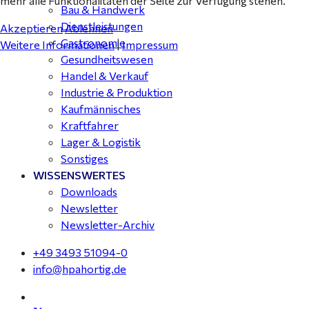
mehr alle Funktionalitäten der Seite zur Verfügung stehen.
Bau & Handwerk
Dienstleistungen
Akzeptieren
Ablehnen
Gastronomie
Weitere Informationen
|
Impressum
Gesundheitswesen
Handel & Verkauf
Industrie & Produktion
Kaufmännisches
Kraftfahrer
Lager & Logistik
Sonstiges
WISSENSWERTES
Downloads
Newsletter
Newsletter-Archiv
+49 3493 51094-0
info@hpahortig.de