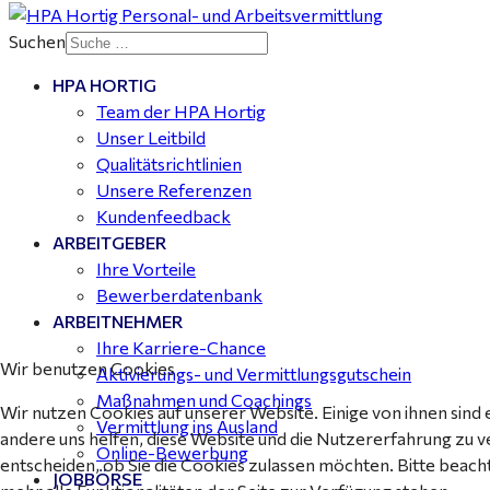
Suchen
HPA HORTIG
Mitarbeiter Wohnungssanierung / Maler (m/w/d)
Team der HPA Hortig
Dessau-Roßlau - ab 18,00 €
Unser Leitbild
Qualitätsrichtlinien
Unsere Referenzen
Kundenfeedback
ARBEITGEBER
Ihre Vorteile
Bewerberdatenbank
ARBEITNEHMER
Ihre Karriere-Chance
Wir benutzen Cookies
Aktivierungs- und Vermittlungsgutschein
Maßnahmen und Coachings
Wir nutzen Cookies auf unserer Website. Einige von ihnen sind 
Vermittlung ins Ausland
andere uns helfen, diese Website und die Nutzererfahrung zu v
Online-Bewerbung
entscheiden, ob Sie die Cookies zulassen möchten. Bitte beach
JOBBÖRSE