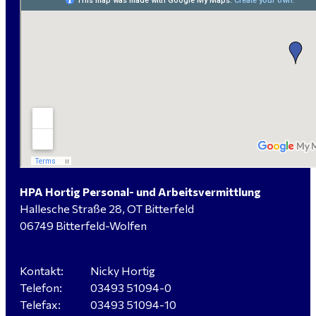
handwerklicher Allrounder (m/w/d) für Bitterfeld-
Wolfen gesucht
Elektromeister / -techniker (m/w/d) Kalkulation /
Planung / Überwachung - Bitterfeld-Wolfen
HPA Hortig Personal- und Arbeitsvermittlung
Hallesche Straße 28, OT Bitterfeld
Hausmeister (m/w/d) für ein festes Objekt in
06749 Bitterfeld-Wolfen
Sandersdorf- Brehna gesucht
Kontakt:
Nicky Hortig
Telefon:
03493 51094-0
Verkäufer / Fachberater (m/w/d) - Baustoffe Fliesen -
Telefax:
03493 51094-10