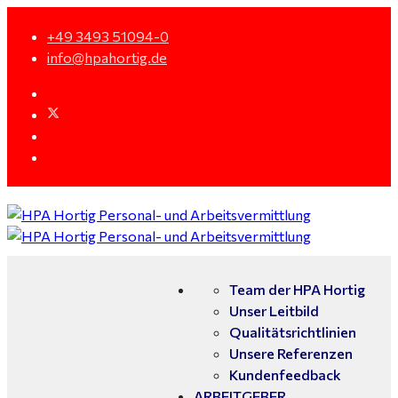
+49 3493 51094-0
info@hpahortig.de
Team der HPA Hortig
Unser Leitbild
Qualitätsrichtlinien
Unsere Referenzen
Kundenfeedback
ARBEITGEBER