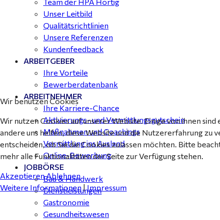
Team der HPA Hortig
25
Unser Leitbild
Qualitätsrichtlinien
Unsere Referenzen
Kundenfeedback
ARBEITGEBER
Ihre Vorteile
Bewerberdatenbank
ARBEITNEHMER
Wir benutzen Cookies
Ihre Karriere-Chance
Aktivierungs- und Vermittlungsgutschein
Wir nutzen Cookies auf unserer Website. Einige von ihnen sind 
Maßnahmen und Coachings
andere uns helfen, diese Website und die Nutzererfahrung zu v
Vermittlung ins Ausland
entscheiden, ob Sie die Cookies zulassen möchten. Bitte beach
Online-Bewerbung
mehr alle Funktionalitäten der Seite zur Verfügung stehen.
JOBBÖRSE
Akzeptieren
Ablehnen
Bau & Handwerk
Weitere Informationen
|
Impressum
Dienstleistungen
Gastronomie
Gesundheitswesen