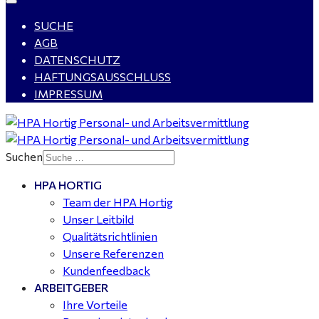
SUCHE
WIG-Schweißer / Vorrichter (m/w/d) Anlagen- und
AGB
Rohrleitungsbau - Tagschicht - Leuna ab 20 €
DATENSCHUTZ
HAFTUNGSAUSSCHLUSS
IMPRESSUM
Kalkulator (m/w/d) mit technischen Erfahrungen
gesucht für Halle (Saale) - ab 4.000 €
Suchen
HPA HORTIG
Buchhalter (m/w/d) für Halle (Saale) gesucht - TZ 20-
Team der HPA Hortig
25
Unser Leitbild
Qualitätsrichtlinien
Unsere Referenzen
Kundenfeedback
ARBEITGEBER
Ihre Vorteile