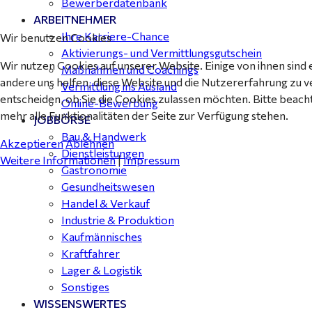
Bewerberdatenbank
ARBEITNEHMER
Ihre Karriere-Chance
Wir benutzen Cookies
Aktivierungs- und Vermittlungsgutschein
Wir nutzen Cookies auf unserer Website. Einige von ihnen sind 
Maßnahmen und Coachings
andere uns helfen, diese Website und die Nutzererfahrung zu v
Vermittlung ins Ausland
entscheiden, ob Sie die Cookies zulassen möchten. Bitte beach
Online-Bewerbung
mehr alle Funktionalitäten der Seite zur Verfügung stehen.
JOBBÖRSE
Bau & Handwerk
Akzeptieren
Ablehnen
Dienstleistungen
Weitere Informationen
|
Impressum
Gastronomie
Gesundheitswesen
Handel & Verkauf
Industrie & Produktion
Kaufmännisches
Kraftfahrer
Lager & Logistik
Sonstiges
WISSENSWERTES