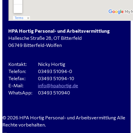
Elektromeister / -techniker (m/w/d) Kalkulation /
Planung / Überwachung - Bitterfeld-Wolfen
HPA Hortig Personal- und Arbeitsvermittlung
Hallesche Straße 28, OT Bitterfeld
Hausmeister (m/w/d) für ein festes Objekt in
06749 Bitterfeld-Wolfen
Sandersdorf- Brehna gesucht
Kontakt:
Nicky Hortig
Telefon:
03493 51094-0
Verkäufer / Fachberater (m/w/d) - Baustoffe Fliesen -
Telefax:
03493 51094-10
für Dessau-Roßlau gesucht
E-Mail:
info@hpahortig.de
WhatsApp:
03493 510940
Servicemeister Kfz (m/w/d) - Bitterfeld-Wolfen
© 2026 HPA Hortig Personal- und Arbeitsvermittlung Alle
gesucht - ab 4.500,00 €
Rechte vorbehalten.