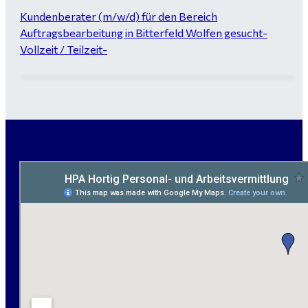
Kundenberater (m/w/d) für den Bereich
Auftragsbearbeitung in Bitterfeld Wolfen gesucht-
Vollzeit / Teilzeit-
Garten- und Landschaftsbauer (m/w/d) für Bitterfeld
gesucht - ab 3.000 €
Maurer / Putzer (m/w/d) Bitterfeld-Wolfen gesucht -
ab 3.500 € (keine Montage)
handwerklicher Allrounder (m/w/d) für Bitterfeld-
Wolfen gesucht