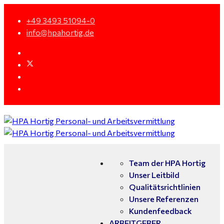
+49 3493 51094-0
info@hpahortig.de
Team der HPA Hortig
Unser Leitbild
Qualitätsrichtlinien
Unsere Referenzen
Kundenfeedback
ARBEITGEBER