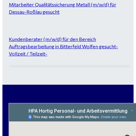
Mitarbeiter Qualitätssicherung Metall (m/w/d) für
Dessau-Roßlau gesucht
Kundenberater (m/w/d) für den Bereich
Auftragsbearbeitung in Bitterfeld Wolfen gesucht-
Vollzeit / Teilzeit-
Garten- und Landschaftsbauer (m/w/d) für Bitterfeld
gesucht - ab 3.000 €
Maurer / Putzer (m/w/d) Bitterfeld-Wolfen gesucht -
ab 3.500 € (keine Montage)