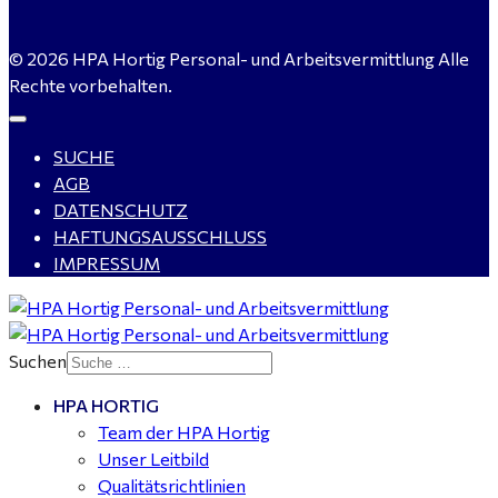
Servicemeister Kfz (m/w/d) - Bitterfeld-Wolfen
© 2026 HPA Hortig Personal- und Arbeitsvermittlung Alle
gesucht - ab 4.500,00 €
Rechte vorbehalten.
SUCHE
WIG-Schweißer / Vorrichter (m/w/d) Anlagen- und
AGB
Rohrleitungsbau - Tagschicht - Leuna ab 20 €
DATENSCHUTZ
HAFTUNGSAUSSCHLUSS
IMPRESSUM
Kalkulator (m/w/d) mit technischen Erfahrungen
gesucht für Halle (Saale) - ab 4.000 €
Suchen
HPA HORTIG
Buchhalter (m/w/d) für Halle (Saale) gesucht - TZ 20-
Team der HPA Hortig
25
Unser Leitbild
Qualitätsrichtlinien