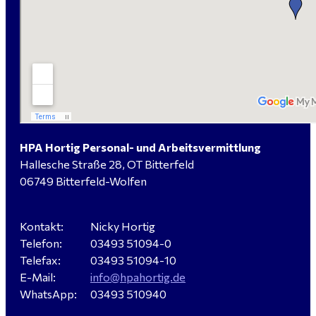
handwerklicher Allrounder (m/w/d) für Bitterfeld-
Wolfen gesucht
Elektromeister / -techniker (m/w/d) Kalkulation /
Planung / Überwachung - Bitterfeld-Wolfen
HPA Hortig Personal- und Arbeitsvermittlung
Hallesche Straße 28, OT Bitterfeld
Hausmeister (m/w/d) für ein festes Objekt in
06749 Bitterfeld-Wolfen
Sandersdorf- Brehna gesucht
Kontakt:
Nicky Hortig
Telefon:
03493 51094-0
Verkäufer / Fachberater (m/w/d) - Baustoffe Fliesen -
Telefax:
03493 51094-10
für Dessau-Roßlau gesucht
E-Mail:
info@hpahortig.de
WhatsApp:
03493 510940