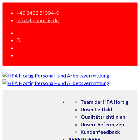
+49 3493 51094-0
info@hpahortig.de
Team der HPA Hortig
Unser Leitbild
Qualitätsrichtlinien
Unsere Referenzen
Kundenfeedback
ARBEITGEBER