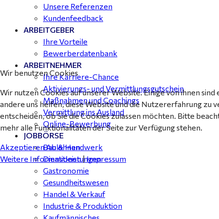
Unsere Referenzen
Kundenfeedback
ARBEITGEBER
Ihre Vorteile
Bewerberdatenbank
ARBEITNEHMER
Wir benutzen Cookies
Ihre Karriere-Chance
Aktivierungs- und Vermittlungsgutschein
Wir nutzen Cookies auf unserer Website. Einige von ihnen sind 
Maßnahmen und Coachings
andere uns helfen, diese Website und die Nutzererfahrung zu v
Vermittlung ins Ausland
entscheiden, ob Sie die Cookies zulassen möchten. Bitte beach
Online-Bewerbung
mehr alle Funktionalitäten der Seite zur Verfügung stehen.
JOBBÖRSE
Akzeptieren
Ablehnen
Bau & Handwerk
Weitere Informationen
|
Impressum
Dienstleistungen
Gastronomie
Gesundheitswesen
Handel & Verkauf
Industrie & Produktion
Kaufmännisches