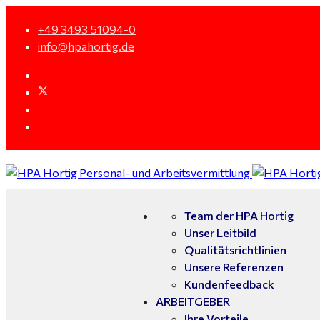
+49 3493 51094-0
info@hpahortig.de
Team der HPA Hortig
Unser Leitbild
Qualitätsrichtlinien
Unsere Referenzen
Kundenfeedback
ARBEITGEBER
Ihre Vorteile