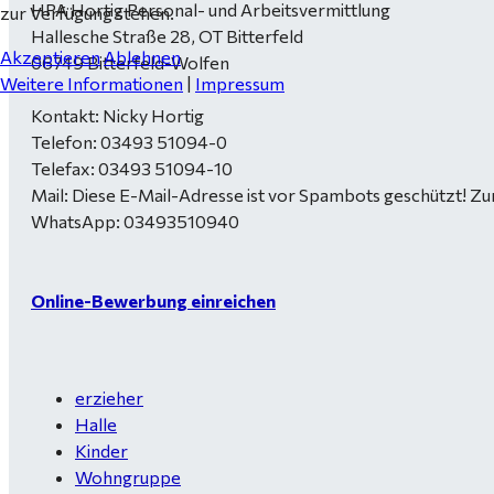
HPA Hortig Personal- und Arbeitsvermittlung
zur Verfügung stehen.
Hallesche Straße 28, OT Bitterfeld
Akzeptieren
Ablehnen
06749 Bitterfeld-Wolfen
Weitere Informationen
|
Impressum
Kontakt: Nicky Hortig
Telefon: 03493 51094-0
Telefax: 03493 51094-10
Mail:
Diese E-Mail-Adresse ist vor Spambots geschützt! Zur
WhatsApp: 03493510940
Online-Bewerbung einreichen
erzieher
Halle
Kinder
Wohngruppe