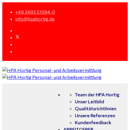
+49 3493 51094-0
info@hpahortig.de
Team der HPA Hortig
Unser Leitbild
Qualitätsrichtlinien
Unsere Referenzen
Kundenfeedback
ARBEITGEBER