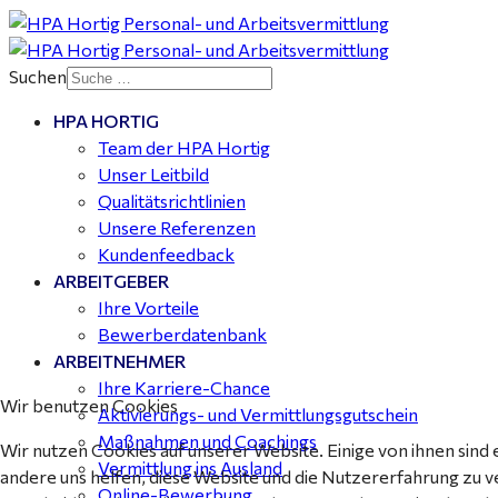
Buchhalter (m/w/d) für Halle (Saale) gesucht - TZ 20-
25
Suchen
HPA HORTIG
Mitarbeiter Wohnungssanierung / Maler (m/w/d)
Team der HPA Hortig
Dessau-Roßlau - ab 18,00 €
Unser Leitbild
Qualitätsrichtlinien
Unsere Referenzen
Kundenfeedback
ARBEITGEBER
Ihre Vorteile
Bewerberdatenbank
ARBEITNEHMER
Ihre Karriere-Chance
Wir benutzen Cookies
Aktivierungs- und Vermittlungsgutschein
Maßnahmen und Coachings
Wir nutzen Cookies auf unserer Website. Einige von ihnen sind 
Vermittlung ins Ausland
andere uns helfen, diese Website und die Nutzererfahrung zu v
Online-Bewerbung