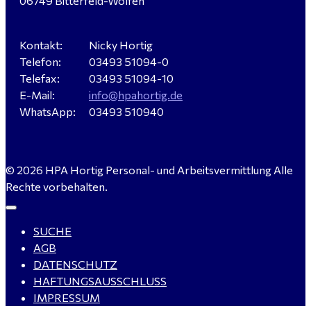
06749 Bitterfeld-Wolfen
für Dessau-Roßlau gesucht
Kontakt:
Nicky Hortig
Telefon:
03493 51094-0
Servicemeister Kfz (m/w/d) - Bitterfeld-Wolfen
Telefax:
03493 51094-10
gesucht - ab 4.500,00 €
E-Mail:
info@hpahortig.de
WhatsApp:
03493 510940
WIG-Schweißer / Vorrichter (m/w/d) Anlagen- und
© 2026 HPA Hortig Personal- und Arbeitsvermittlung Alle
Rohrleitungsbau - Tagschicht - Leuna ab 20 €
Rechte vorbehalten.
SUCHE
Kalkulator (m/w/d) mit technischen Erfahrungen
AGB
gesucht für Halle (Saale) - ab 4.000 €
DATENSCHUTZ
HAFTUNGSAUSSCHLUSS
IMPRESSUM