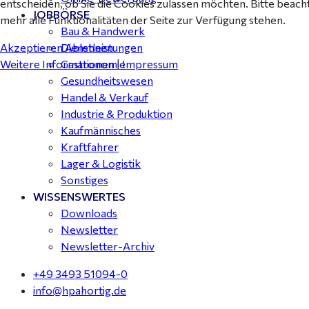
entscheiden, ob Sie die Cookies zulassen möchten. Bitte beach
JOBBÖRSE
mehr alle Funktionalitäten der Seite zur Verfügung stehen.
Bau & Handwerk
Akzeptieren
Ablehnen
Dienstleistungen
Weitere Informationen
|
Impressum
Gastronomie
Gesundheitswesen
Handel & Verkauf
Industrie & Produktion
Kaufmännisches
Kraftfahrer
Lager & Logistik
Sonstiges
WISSENSWERTES
Downloads
Newsletter
Newsletter-Archiv
+49 3493 51094-0
info@hpahortig.de