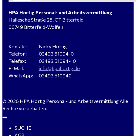
HPA Hortig Personal- und Arbeitsvermittlung
Hallesche Straße 28, OT Bitterfeld
Verkäufer / Fachberater (m/w/d) - Baustoffe Fliesen -
06749 Bitterfeld-Wolfen
für Dessau-Roßlau gesucht
Kontakt:
Nicky Hortig
Telefon:
03493 51094-0
Servicemeister Kfz (m/w/d) - Bitterfeld-Wolfen
Telefax:
03493 51094-10
gesucht - ab 4.500,00 €
E-Mail:
info@hpahortig.de
WhatsApp:
03493 510940
WIG-Schweißer / Vorrichter (m/w/d) Anlagen- und
© 2026 HPA Hortig Personal- und Arbeitsvermittlung Alle
Rohrleitungsbau - Tagschicht - Leuna ab 20 €
Rechte vorbehalten.
SUCHE
Kalkulator (m/w/d) mit technischen Erfahrungen
AGB