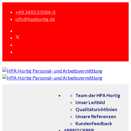
+49 3493 51094-0
info@hpahortig.de
Team der HPA Hortig
Unser Leitbild
Qualitätsrichtlinien
Unsere Referenzen
Kundenfeedback
ARBEITGEBER