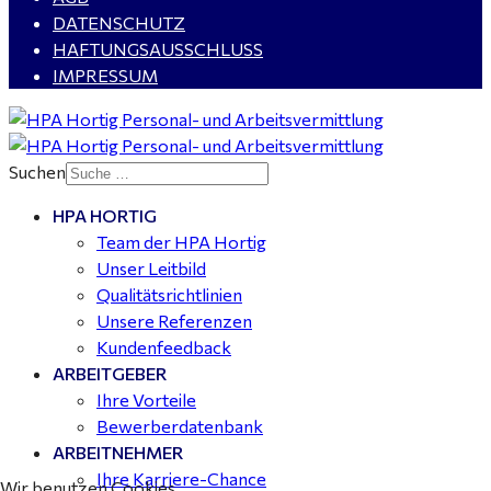
gesucht für Halle (Saale) - ab 4.000 €
DATENSCHUTZ
HAFTUNGSAUSSCHLUSS
IMPRESSUM
Buchhalter (m/w/d) für Halle (Saale) gesucht - TZ 20-
25
Suchen
HPA HORTIG
Mitarbeiter Wohnungssanierung / Maler (m/w/d)
Team der HPA Hortig
Dessau-Roßlau - ab 18,00 €
Unser Leitbild
Qualitätsrichtlinien
Unsere Referenzen
Kundenfeedback
ARBEITGEBER
Ihre Vorteile
Bewerberdatenbank
ARBEITNEHMER
Ihre Karriere-Chance
Wir benutzen Cookies