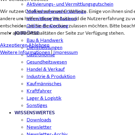
Aktivierungs- und Vermittlungsgutschein
Wir nutzen Cookies auf unserer Website. Einige von ihnen sind 
Maßnahmen und Coachings
andere uns helfen, diese Website und die Nutzererfahrung zu v
Vermittlung ins Ausland
entscheiden, ob Sie die Cookies zulassen möchten. Bitte beach
Online-Bewerbung
mehr alle Funktionalitäten der Seite zur Verfügung stehen.
JOBBÖRSE
Bau & Handwerk
Akzeptieren
Ablehnen
Dienstleistungen
Weitere Informationen
|
Impressum
Gastronomie
Gesundheitswesen
Handel & Verkauf
Industrie & Produktion
Kaufmännisches
Kraftfahrer
Lager & Logistik
Sonstiges
WISSENSWERTES
Downloads
Newsletter
Newsletter-Archiv