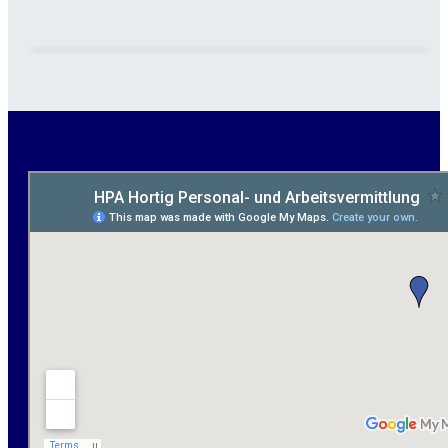
Maurer / Putzer (m/w/d) Bitterfeld-Wolfen gesucht -
ab 3.500 € (keine Montage)
handwerklicher Allrounder (m/w/d) für Bitterfeld-
Wolfen gesucht
Elektromeister / -techniker (m/w/d) Kalkulation /
Planung / Überwachung - Bitterfeld-Wolfen
Hausmeister (m/w/d) für ein festes Objekt in
Sandersdorf- Brehna gesucht