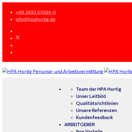
+49 3493 51094-0
info@hpahortig.de
Team der HPA Hortig
Unser Leitbild
Qualitätsrichtlinien
Unsere Referenzen
Kundenfeedback
ARBEITGEBER
Ihre Vorteile