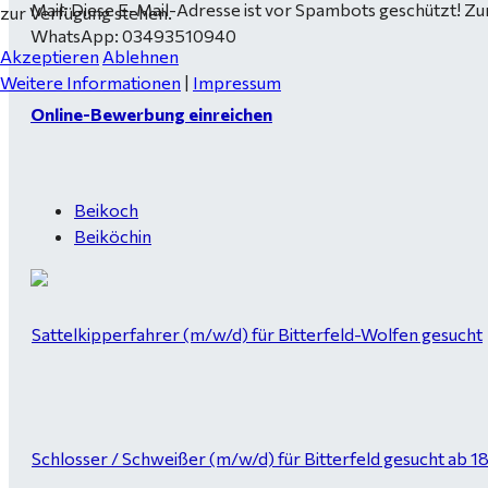
Mail:
Diese E-Mail-Adresse ist vor Spambots geschützt! Zur
zur Verfügung stehen.
WhatsApp: 03493510940
Akzeptieren
Ablehnen
Weitere Informationen
|
Impressum
Online-Bewerbung einreichen
Beikoch
Beiköchin
Sattelkipperfahrer (m/w/d) für Bitterfeld-Wolfen gesucht
Schlosser / Schweißer (m/w/d) für Bitterfeld gesucht ab 1