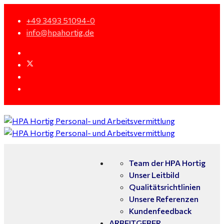
+49 3493 51094-0
info@hpahortig.de
Team der HPA Hortig
Unser Leitbild
Qualitätsrichtlinien
Unsere Referenzen
Kundenfeedback
ARBEITGEBER