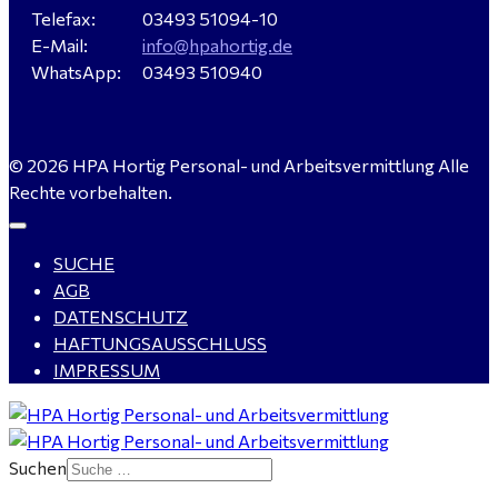
Verkäufer / Fachberater (m/w/d) - Baustoffe Fliesen -
Telefax:
03493 51094-10
für Dessau-Roßlau gesucht
E-Mail:
info@hpahortig.de
WhatsApp:
03493 510940
Servicemeister Kfz (m/w/d) - Bitterfeld-Wolfen
© 2026 HPA Hortig Personal- und Arbeitsvermittlung Alle
gesucht - ab 4.500,00 €
Rechte vorbehalten.
SUCHE
WIG-Schweißer / Vorrichter (m/w/d) Anlagen- und
AGB
Rohrleitungsbau - Tagschicht - Leuna ab 20 €
DATENSCHUTZ
HAFTUNGSAUSSCHLUSS
IMPRESSUM
Kalkulator (m/w/d) mit technischen Erfahrungen
gesucht für Halle (Saale) - ab 4.000 €
Suchen