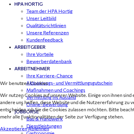
HPA HORTIG
Buchhalter (m/w/d) für Halle (Saale) gesucht - TZ 20-
Team der HPA Hortig
25
Unser Leitbild
Qualitätsrichtlinien
Unsere Referenzen
Kundenfeedback
ARBEITGEBER
Ihre Vorteile
Bewerberdatenbank
ARBEITNEHMER
Ihre Karriere-Chance
Aktivierungs- und Vermittlungsgutschein
Wir benutzen Cookies
Maßnahmen und Coachings
Wir nutzen Cookies auf unserer Website. Einige von ihnen sind 
Vermittlung ins Ausland
andere uns helfen, diese Website und die Nutzererfahrung zu v
Online-Bewerbung
entscheiden, ob Sie die Cookies zulassen möchten. Bitte beach
JOBBÖRSE
mehr alle Funktionalitäten der Seite zur Verfügung stehen.
Bau & Handwerk
Dienstleistungen
Akzeptieren
Ablehnen
Gastronomie