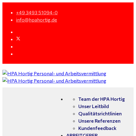
+49 3493 51094-0
info@hpahortig.de
Team der HPA Hortig
Unser Leitbild
Qualitätsrichtlinien
Unsere Referenzen
Kundenfeedback
ARBEITGEBER