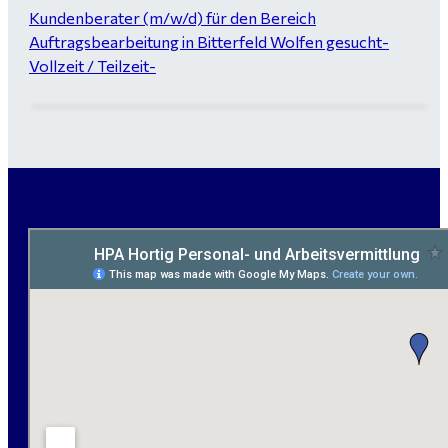
Kundenberater (m/w/d) für den Bereich
Auftragsbearbeitung in Bitterfeld Wolfen gesucht-
Vollzeit / Teilzeit-
Garten- und Landschaftsbauer (m/w/d) für Bitterfeld
gesucht - ab 3.000 €
Maurer / Putzer (m/w/d) Bitterfeld-Wolfen gesucht -
ab 3.500 € (keine Montage)
handwerklicher Allrounder (m/w/d) für Bitterfeld-
Wolfen gesucht