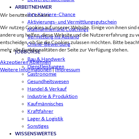
ARBEITNEHMER
Ihre Karriere-Chance
Wir benutzen Cookies
Aktivierungs- und Vermittlungsgutschein
Wir nutzen Cookies auf unserer Website. Einige von ihnen sind 
Maßnahmen und Coachings
andere uns helfen, diese Website und die Nutzererfahrung zu v
Vermittlung ins Ausland
entscheiden, ob Sie die Cookies zulassen möchten. Bitte beach
Online-Bewerbung
mehr alle Funktionalitäten der Seite zur Verfügung stehen.
JOBBÖRSE
Bau & Handwerk
Akzeptieren
Ablehnen
Dienstleistungen
Weitere Informationen
|
Impressum
Gastronomie
Gesundheitswesen
Handel & Verkauf
Industrie & Produktion
Kaufmännisches
Kraftfahrer
Lager & Logistik
Sonstiges
WISSENSWERTES