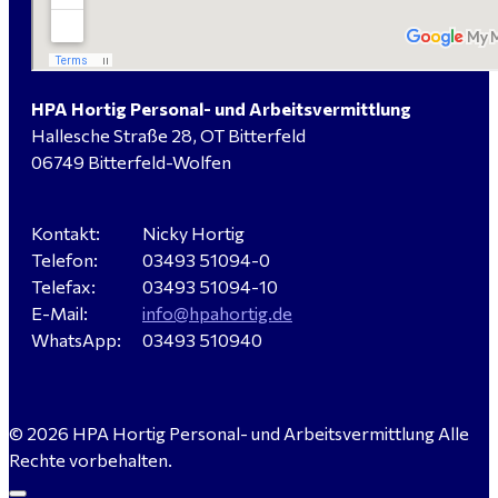
Elektromeister / -techniker (m/w/d) Kalkulation /
Planung / Überwachung - Bitterfeld-Wolfen
HPA Hortig Personal- und Arbeitsvermittlung
Hallesche Straße 28, OT Bitterfeld
Hausmeister (m/w/d) für ein festes Objekt in
06749 Bitterfeld-Wolfen
Sandersdorf- Brehna gesucht
Kontakt:
Nicky Hortig
Telefon:
03493 51094-0
Verkäufer / Fachberater (m/w/d) - Baustoffe Fliesen -
Telefax:
03493 51094-10
für Dessau-Roßlau gesucht
E-Mail:
info@hpahortig.de
WhatsApp:
03493 510940
Servicemeister Kfz (m/w/d) - Bitterfeld-Wolfen
© 2026 HPA Hortig Personal- und Arbeitsvermittlung Alle
gesucht - ab 4.500,00 €
Rechte vorbehalten.