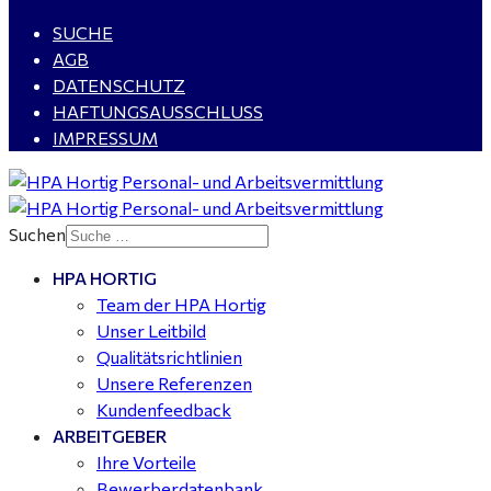
SUCHE
WIG-Schweißer / Vorrichter (m/w/d) Anlagen- und
AGB
Rohrleitungsbau - Tagschicht - Leuna ab 20 €
DATENSCHUTZ
HAFTUNGSAUSSCHLUSS
IMPRESSUM
Kalkulator (m/w/d) mit technischen Erfahrungen
gesucht für Halle (Saale) - ab 4.000 €
Suchen
HPA HORTIG
Buchhalter (m/w/d) für Halle (Saale) gesucht - TZ 20-
Team der HPA Hortig
25
Unser Leitbild
Qualitätsrichtlinien
Unsere Referenzen
Kundenfeedback
ARBEITGEBER
Ihre Vorteile
Bewerberdatenbank