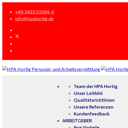
+49 3493 51094-0
info@hpahortig.de
Team der HPA Hortig
Unser Leitbild
Qualitätsrichtlinien
Unsere Referenzen
Kundenfeedback
ARBEITGEBER
Ihre Vorteile