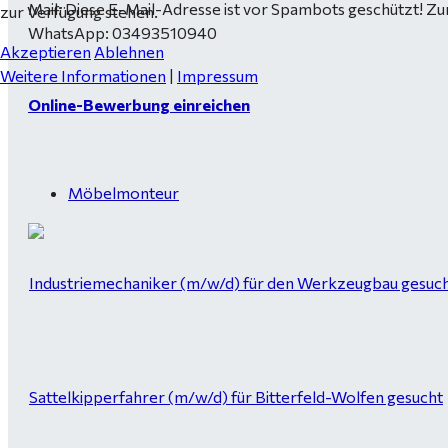
Mail:
Diese E-Mail-Adresse ist vor Spambots geschützt! Zur
zur Verfügung stehen.
WhatsApp: 03493510940
Akzeptieren
Ablehnen
Weitere Informationen
|
Impressum
Online-Bewerbung einreichen
Möbelmonteur
Industriemechaniker (m/w/d) für den Werkzeugbau gesucht
Sattelkipperfahrer (m/w/d) für Bitterfeld-Wolfen gesucht