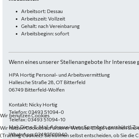
Arbeitsort: Dessau
Arbeitszeit: Vollzeit
Gehalt: nach Vereinbarung
Arbeitsbeginn: sofort
Wenn eines unserer Stellenangebote Ihr Interesse 
HPA Hortig Personal- und Arbeitsvermittlung
Hallesche Straße 28, OT Bitterfeld
06749 Bitterfeld-Wolfen
Kontakt: Nicky Hortig
Telefon: 03493 51094-0
Wir benutzen Cookies
Telefax: 03493 51094-10
Mail:
Diese E-Mail-Adresse ist vor Spambots geschützt! Zur
Wir nutzen Cookies auf unserer Website. Einige von ihnen sind 
WhatsApp: 03493510940
(Tracking Cookies). Sie können selbst entscheiden, ob Sie die 